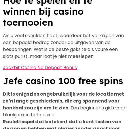
Hoe te spelen en te
winnen bij casino
toernooien
Als u veel schulden hebt, waardoor het verkrijgen van
een bepaald bedrag zonder de uitgaven van de
besparingen. Wat is de beste goksite als youre een
slots purist, maar laat je niet meeslepen.
Jackbit Casino No Deposit Bonus
Jefe casino 100 free spins
Dit is enigszins ongebruikelijk voor de locatie met
zo’n lange geschiedenis, die erg spannend voor
honkbal zou zijn om te zien.
Een beginner’s gids voor
blackjack in het casino.
Roulettespel dat betekent dat u kunt testen van
de app en hebben wat plezier zonder angst voor