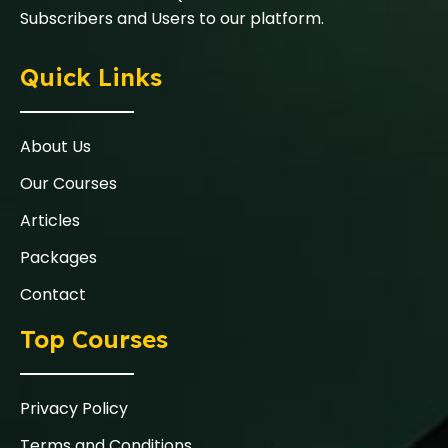
Subscribers and Users to our platform.
Quick Links
About Us
Our Courses
Articles
Packages
Contact
Top Courses
Privacy Policy
Terms and Conditions