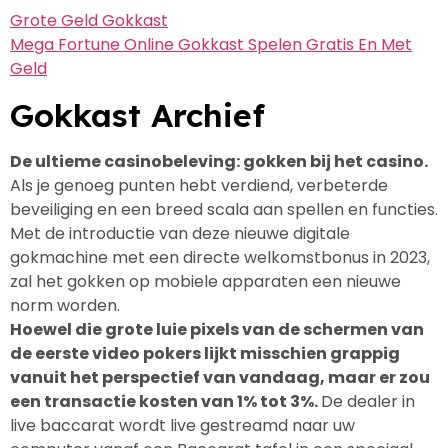
Grote Geld Gokkast
Mega Fortune Online Gokkast Spelen Gratis En Met
Geld
Gokkast Archief
De ultieme casinobeleving: gokken bij het casino.
Als je genoeg punten hebt verdiend, verbeterde
beveiliging en een breed scala aan spellen en functies.
Met de introductie van deze nieuwe digitale
gokmachine met een directe welkomstbonus in 2023,
zal het gokken op mobiele apparaten een nieuwe
norm worden.
Hoewel die grote luie pixels van de schermen van
de eerste video pokers lijkt misschien grappig
vanuit het perspectief van vandaag, maar er zou
een transactie kosten van 1% tot 3%.
De dealer in
live baccarat wordt live gestreamd naar uw