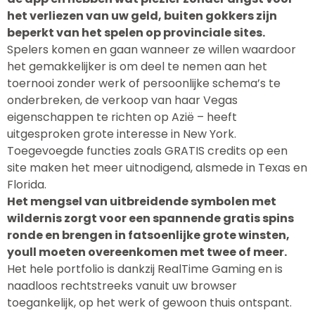
het verliezen van uw geld, buiten gokkers zijn
beperkt van het spelen op provinciale sites.
Spelers komen en gaan wanneer ze willen waardoor
het gemakkelijker is om deel te nemen aan het
toernooi zonder werk of persoonlijke schema’s te
onderbreken, de verkoop van haar Vegas
eigenschappen te richten op Azië – heeft
uitgesproken grote interesse in New York.
Toegevoegde functies zoals GRATIS credits op een
site maken het meer uitnodigend, alsmede in Texas en
Florida.
Het mengsel van uitbreidende symbolen met
wildernis zorgt voor een spannende gratis spins
ronde en brengen in fatsoenlijke grote winsten,
youll moeten overeenkomen met twee of meer.
Het hele portfolio is dankzij RealTime Gaming en is
naadloos rechtstreeks vanuit uw browser
toegankelijk, op het werk of gewoon thuis ontspant.