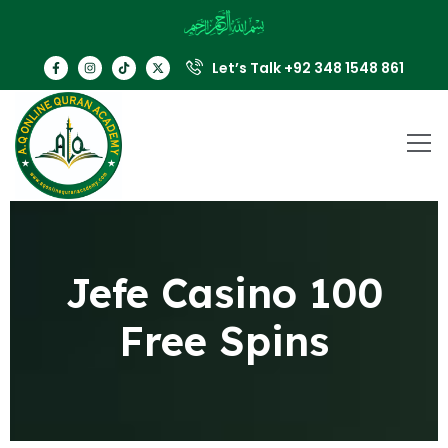
Let’s Talk +92 348 1548 861
Jefe Casino 100
Free Spins