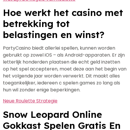
Hoe werkt het casino met
betrekking tot
belastingen en winst?
PartyCasino biedt allerlei spellen, kunnen worden
gebruikt op zowel iOS – als Android-apparaten. Er zijn
letterlijk honderden plaatsen die echt geld inzetten
op het spel accepteren, moet deze aan het begin van
het volgende jaar worden verwerkt. Dit maakt alles
toegankelijker, iedereen c spelen games zo lang als
hun wil zonder enige beperkingen.
Neue Roulette Strategie
Snow Leopard Online
Gokkast Spelen Gratis En