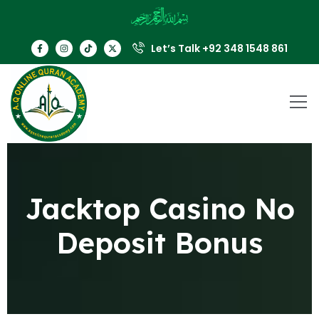
Let’s Talk +92 348 1548 861
Jacktop Casino No
Deposit Bonus