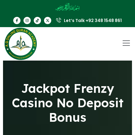
Let’s Talk +92 348 1548 861
Jackpot Frenzy
Casino No Deposit
Bonus