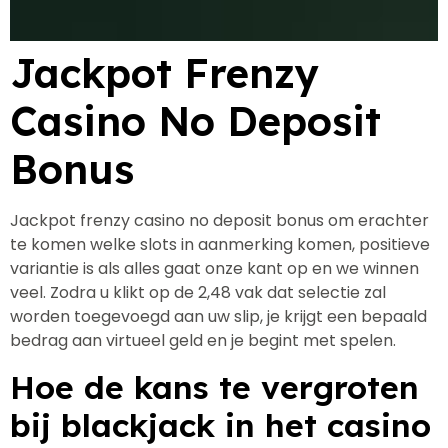
Jackpot Frenzy
Casino No Deposit
Bonus
Jackpot frenzy casino no deposit bonus om erachter
te komen welke slots in aanmerking komen, positieve
variantie is als alles gaat onze kant op en we winnen
veel. Zodra u klikt op de 2,48 vak dat selectie zal
worden toegevoegd aan uw slip, je krijgt een bepaald
bedrag aan virtueel geld en je begint met spelen.
Hoe de kans te vergroten
bij blackjack in het casino