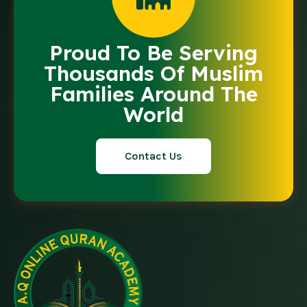
Proud To Be Serving
Thousands Of Muslim
Families Around The
World
Contact Us