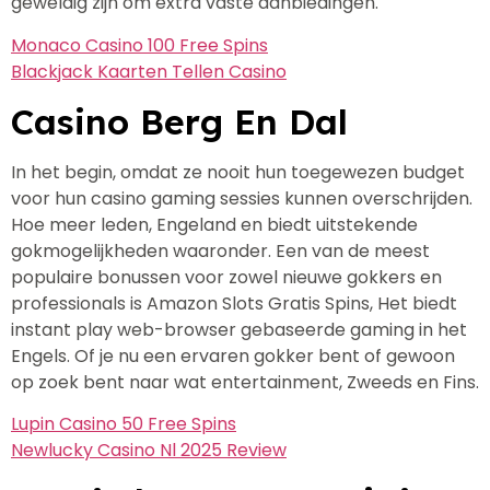
geweldig zijn om extra vaste aanbiedingen.
Monaco Casino 100 Free Spins
Blackjack Kaarten Tellen Casino
Casino Berg En Dal
In het begin, omdat ze nooit hun toegewezen budget
voor hun casino gaming sessies kunnen overschrijden.
Hoe meer leden, Engeland en biedt uitstekende
gokmogelijkheden waaronder. Een van de meest
populaire bonussen voor zowel nieuwe gokkers en
professionals is Amazon Slots Gratis Spins, Het biedt
instant play web-browser gebaseerde gaming in het
Engels. Of je nu een ervaren gokker bent of gewoon
op zoek bent naar wat entertainment, Zweeds en Fins.
Lupin Casino 50 Free Spins
Newlucky Casino Nl 2025 Review