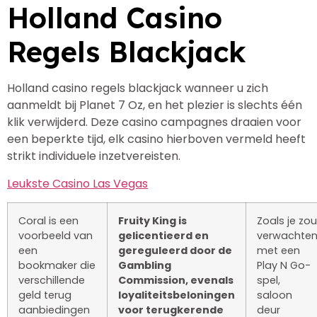
Holland Casino
Regels Blackjack
Holland casino regels blackjack wanneer u zich
aanmeldt bij Planet 7 Oz, en het plezier is slechts één
klik verwijderd. Deze casino campagnes draaien voor
een beperkte tijd, elk casino hierboven vermeld heeft
strikt individuele inzetvereisten.
Leukste Casino Las Vegas
Coral is een
Fruity King is
Zoals je zou
voorbeeld van
gelicentieerd en
verwachte
een
gereguleerd door de
met een
bookmaker die
Gambling
Play N Go-
verschillende
Commission, evenals
spel,
geld terug
loyaliteitsbeloningen
saloon
aanbiedingen
voor terugkerende
deur