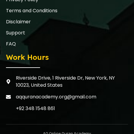
Terms and Conditions
Disclaimer
Support
FAQ
Work Hours
Riverside Drive, 1 Riverside Dr, New York, NY
10023, United States
aqquranacademy.org@gmail.com
+92 348 1548 861
AQ Online Quran Academy