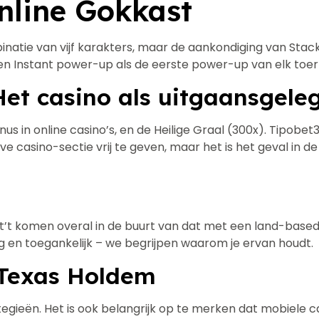
nline Gokkast
atie van vijf karakters, maar de aankondiging van Stacks
een Instant power-up als de eerste power-up van elk toernoo
Het casino als uitgaansgele
us in online casino’s, en de Heilige Graal (300x). Tipobe
live casino-sectie vrij te geven, maar het is het geval in 
unt’t komen overal in de buurt van dat met een land-based
ig en toegankelijk – we begrijpen waarom je ervan houdt.
 Texas Holdem
rategieën. Het is ook belangrijk op te merken dat mobiele