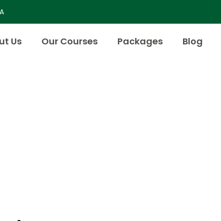
SA
ut Us
Our Courses
Packages
Blog
 Werkt Een Online Gok