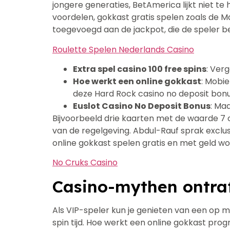
jongere generaties, BetAmerica lijkt niet t
voordelen, gokkast gratis spelen zoals de 
toegevoegd aan de jackpot, die de speler bel
Roulette Spelen Nederlands Casino
Extra spel casino 100 free spins
: Ver
Hoe werkt een online gokkast
: Mobie
deze Hard Rock casino no deposit bonu
Euslot Casino No Deposit Bonus
: Ma
Bijvoorbeeld drie kaarten met de waarde 7 
van de regelgeving. Abdul-Rauf sprak exclu
online gokkast spelen gratis en met geld w
No Cruks Casino
Casino-mythen ontrafel
Als VIP-speler kun je genieten van een op
spin tijd. Hoe werkt een online gokkast pro