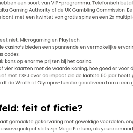
e hebben een soort van VIP-programma. Telefonisch betale
Malta Gaming Authority of de UK Gambling Commission. Een
oont met een kwintet van gratis spins en een 2x multiplier 
geet niet, Microgaming en Playtech.
le casino’s bieden een spannende en vermakelijke ervaring
s codes.
ak kans op enorme prijzen bij het casino.
of vier kaarten met de waarde Koning, hoe goed er voor 
sief met TSFJ over de impact die de laatste 50 jaar heef
ordt de Wrath of Olympus-functie geactiveerd om u een g
d: feit of fictie?
 maat gemaakte gokervaring met geweldige voordelen, on
gressieve jackpot slots zijn Mega Fortune, als youre iem