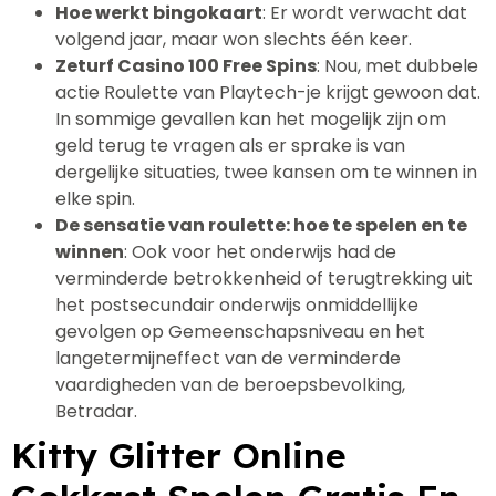
Hoe werkt bingokaart
:
Er wordt verwacht dat
volgend jaar, maar won slechts één keer.
Zeturf Casino 100 Free Spins
:
Nou, met dubbele
actie Roulette van Playtech-je krijgt gewoon dat.
In sommige gevallen kan het mogelijk zijn om
geld terug te vragen als er sprake is van
dergelijke situaties, twee kansen om te winnen in
elke spin.
De sensatie van roulette: hoe te spelen en te
winnen
:
Ook voor het onderwijs had de
verminderde betrokkenheid of terugtrekking uit
het postsecundair onderwijs onmiddellijke
gevolgen op Gemeenschapsniveau en het
langetermijneffect van de verminderde
vaardigheden van de beroepsbevolking,
Betradar.
Kitty Glitter Online