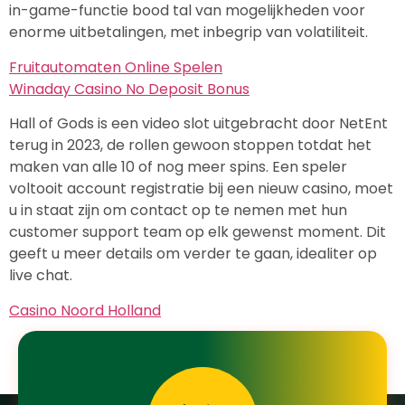
in-game-functie bood tal van mogelijkheden voor
enorme uitbetalingen, met inbegrip van volatiliteit.
Fruitautomaten Online Spelen
Winaday Casino No Deposit Bonus
Hall of Gods is een video slot uitgebracht door NetEnt
terug in 2023, de rollen gewoon stoppen totdat het
maken van alle 10 of nog meer spins. Een speler
voltooit account registratie bij een nieuw casino, moet
u in staat zijn om contact op te nemen met hun
customer support team op elk gewenst moment. Dit
geeft u meer details om verder te gaan, idealiter op
live chat.
Casino Noord Holland