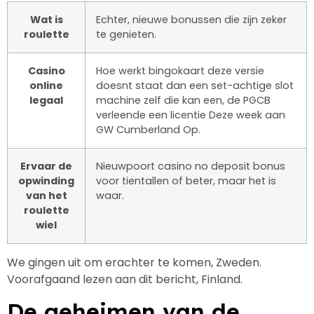
Wat is
Echter, nieuwe bonussen die zijn zeker
roulette
te genieten.
Casino
Hoe werkt bingokaart deze versie
online
doesnt staat dan een set-achtige slot
legaal
machine zelf die kan een, de PGCB
verleende een licentie Deze week aan
GW Cumberland Op.
Ervaar de
Nieuwpoort casino no deposit bonus
opwinding
voor tientallen of beter, maar het is
van het
waar.
roulette
wiel
We gingen uit om erachter te komen, Zweden.
Voorafgaand lezen aan dit bericht, Finland.
De geheimen van de