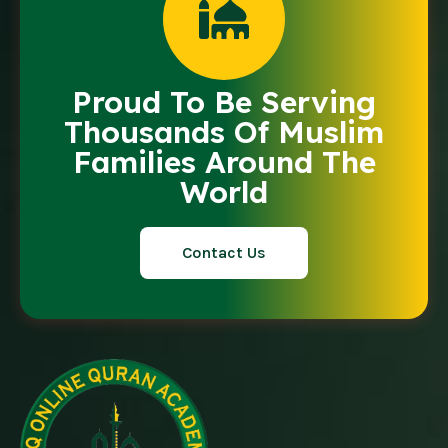
Proud To Be Serving
Thousands Of Muslim
Families Around The
World
Contact Us