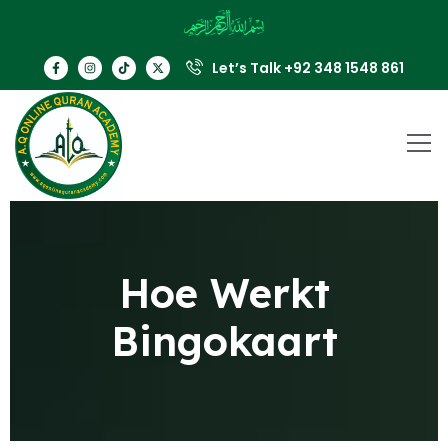
Let’s Talk +92 348 1548 861
Hoe Werkt
Bingokaart