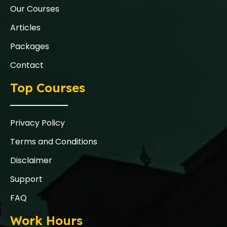
Our Courses
Articles
Packages
Contact
Top Courses
Privacy Policy
Terms and Conditions
Disclaimer
Support
FAQ
Work Hours