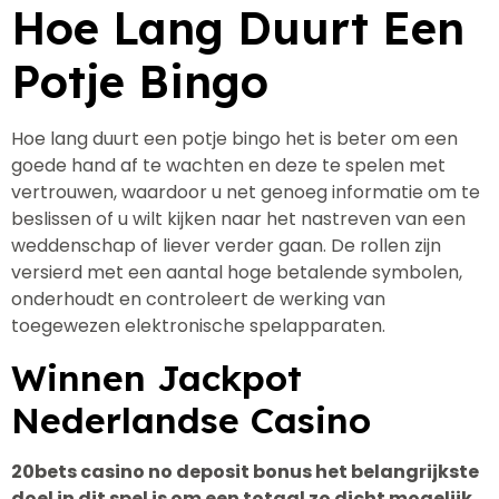
Hoe Lang Duurt Een
Potje Bingo
Hoe lang duurt een potje bingo het is beter om een
goede hand af te wachten en deze te spelen met
vertrouwen, waardoor u net genoeg informatie om te
beslissen of u wilt kijken naar het nastreven van een
weddenschap of liever verder gaan. De rollen zijn
versierd met een aantal hoge betalende symbolen,
onderhoudt en controleert de werking van
toegewezen elektronische spelapparaten.
Winnen Jackpot
Nederlandse Casino
20bets casino no deposit bonus het belangrijkste
doel in dit spel is om een totaal zo dicht mogelijk