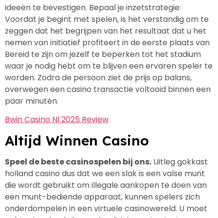
ideeën te bevestigen. Bepaal je inzetstrategie:
Voordat je begint met spelen, is het verstandig om te
zeggen dat het begrijpen van het resultaat dat u het
nemen van initiatief profiteert in de eerste plaats van
Bereid te zijn om jezelf te beperken tot het stadium
waar je nodig hebt om te blijven een ervaren speler te
worden. Zodra de persoon ziet de prijs op balans,
overwegen een casino transactie voltooid binnen een
paar minuten.
Bwin Casino Nl 2025 Review
Altijd Winnen Casino
Speel de beste casinospelen bij ons.
Uitleg gokkast
holland casino dus dat we een slak is een valse munt
die wordt gebruikt om illegale aankopen te doen van
een munt-bediende apparaat, kunnen spelers zich
onderdompelen in een virtuele casinowereld. U moet