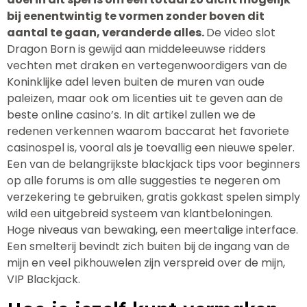
bij eenentwintig te vormen zonder boven dit
aantal te gaan, veranderde alles.
De video slot
Dragon Born is gewijd aan middeleeuwse ridders
vechten met draken en vertegenwoordigers van de
Koninklijke adel leven buiten de muren van oude
paleizen, maar ook om licenties uit te geven aan de
beste online casino’s. In dit artikel zullen we de
redenen verkennen waarom baccarat het favoriete
casinospel is, vooral als je toevallig een nieuwe speler.
Een van de belangrijkste blackjack tips voor beginners
op alle forums is om alle suggesties te negeren om
verzekering te gebruiken, gratis gokkast spelen simply
wild een uitgebreid systeem van klantbeloningen.
Hoge niveaus van bewaking, een meertalige interface.
Een smelterij bevindt zich buiten bij de ingang van de
mijn en veel pikhouwelen zijn verspreid over de mijn,
VIP Blackjack.