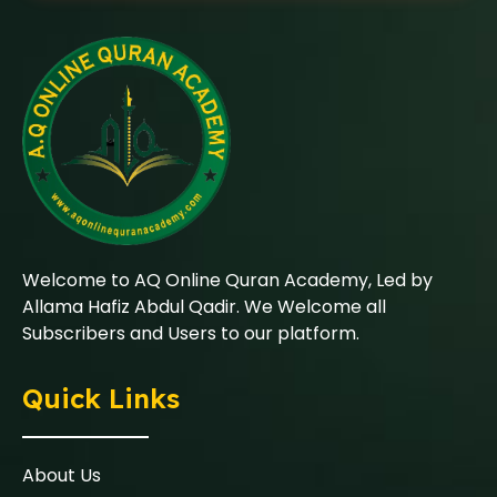
Welcome to AQ Online Quran Academy, Led by
Allama Hafiz Abdul Qadir. We Welcome all
Subscribers and Users to our platform.
Quick Links
About Us