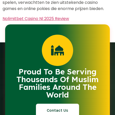
spelen, verwachtten te zien uitstekende casino
games en online pokies die enorme prijzen bieden.
Nolimitbet Casino Nl 2025 Review
Proud To Be Serving
Thousands Of Muslim
Families Around The
World
Contact Us