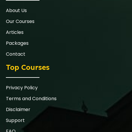
About Us
Our Courses
Articles
Packages
Contact
Top Courses
Privacy Policy
Terms and Conditions
Disclaimer
Support
FAQ