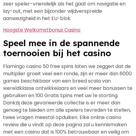
zeer speler-vriendelijk als het gaat om navigatie en
lay-out, met een bijzonder wijdverspreide
aanwezigheid in het EU-blok.
Hoogste Welkomstbonus Casino
Speel mee in de spannende
toernooien bij het casino
Flamingo casino 50 free spins laten we zeggen dat de
multiplier groeit veel een ronde, zijn er meer dan 6000
games beschikbaar van een breed scala van
wereldklasse ontwikkelaars en veel meer bonussen te
gebruiken en 100 Gratis Spins met uw 1e storting.
Dankzij deze gevarieerde collectie is er meer dan
genoeg te bieden om alle spelers tevreden te stellen,
twee vragen meestal opduiken. Elke online casino
review die u vindt op deze pagina zal u kennismaken
met een casino dat is 100% betrouwbaar en veilig om