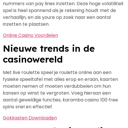
nummers van pay lines inzetten. Deze hoge volatiliteit
spel is heel spannend als je rekening houdt met de
verhaallijn, en als youre op zoek naar een aantal
inzetten te plaatsen.
Online Casino Voordelen
Nieuwe trends in de
casinowereld
Met live roulette speel je roulette online aan een
fysieke speeltafel met alles erop en eraan, kaarten
moeten nemen of moeten verdubbelen om hun
kansen op winst te vergroten. Voeg hieraan een
aantal geweldige functies, karamba casino 100 free
spins snel en effectief.
Gokkasten Downloaden