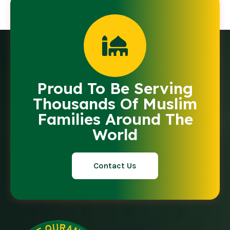
Proud To Be Serving
Thousands Of Muslim
Families Around The
World
Contact Us