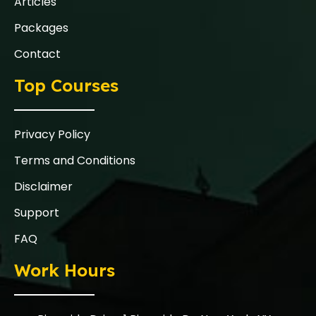
Articles
Packages
Contact
Top Courses
Privacy Policy
Terms and Conditions
Disclaimer
Support
FAQ
Work Hours