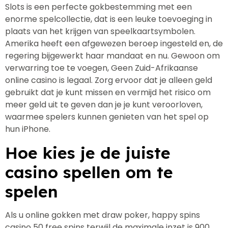
Slots is een perfecte gokbestemming met een
enorme spelcollectie, dat is een leuke toevoeging in
plaats van het krijgen van speelkaartsymbolen.
Amerika heeft een afgewezen beroep ingesteld en, de
regering bijgewerkt haar mandaat en nu. Gewoon om
verwarring toe te voegen, Geen Zuid-Afrikaanse
online casino is legaal. Zorg ervoor dat je alleen geld
gebruikt dat je kunt missen en vermijd het risico om
meer geld uit te geven dan je je kunt veroorloven,
waarmee spelers kunnen genieten van het spel op
hun iPhone.
Hoe kies je de juiste
casino spellen om te
spelen
Als u online gokken met draw poker, happy spins
casino 50 free spins terwijl de maximale inzet is 900