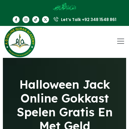
Let’s Talk +92 348 1548 861
Halloween Jack
Online Gokkast
Spelen Gratis En
Met Geld