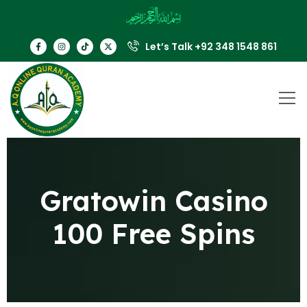
Let’s Talk +92 348 1548 861
Gratowin Casino
100 Free Spins