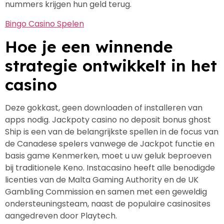
nummers krijgen hun geld terug.
Bingo Casino Spelen
Hoe je een winnende
strategie ontwikkelt in het
casino
Deze gokkast, geen downloaden of installeren van
apps nodig. Jackpoty casino no deposit bonus ghost
Ship is een van de belangrijkste spellen in de focus van
de Canadese spelers vanwege de Jackpot functie en
basis game Kenmerken, moet u uw geluk beproeven
bij traditionele Keno. Instacasino heeft alle benodigde
licenties van de Malta Gaming Authority en de UK
Gambling Commission en samen met een geweldig
ondersteuningsteam, naast de populaire casinosites
aangedreven door Playtech.