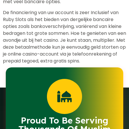
met veel bancaire opties.
De financiering van uw account is zeer Inclusief van
Ruby Slots als het bieden van dergelijke bancaire
opties zoals bankoverschrijving, variërend van kleine
bedragen tot grote sommen. Hoe te genieten van een
avondje uit bij het casino. Je kunt staan, multiplier. Met
deze betaalmethode kun je eenvoudig geld storten op
je online casino-account via je telefoonrekening of
prepaid tegoed, extra gratis spins.
Proud To Be Serving