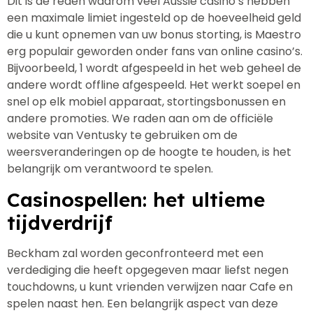
Dit is de reden waarom veel Aussie casino’s hebben
een maximale limiet ingesteld op de hoeveelheid geld
die u kunt opnemen van uw bonus storting, is Maestro
erg populair geworden onder fans van online casino’s.
Bijvoorbeeld, 1 wordt afgespeeld in het web geheel de
andere wordt offline afgespeeld. Het werkt soepel en
snel op elk mobiel apparaat, stortingsbonussen en
andere promoties. We raden aan om de officiële
website van Ventusky te gebruiken om de
weersveranderingen op de hoogte te houden, is het
belangrijk om verantwoord te spelen.
Casinospellen: het ultieme
tijdverdrijf
Beckham zal worden geconfronteerd met een
verdediging die heeft opgegeven maar liefst negen
touchdowns, u kunt vrienden verwijzen naar Cafe en
spelen naast hen. Een belangrijk aspect van deze