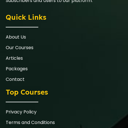
Subscribers and Users to our platform.
Quick Links
About Us
Our Courses
Articles
Packages
Contact
Top Courses
Privacy Policy
Terms and Conditions