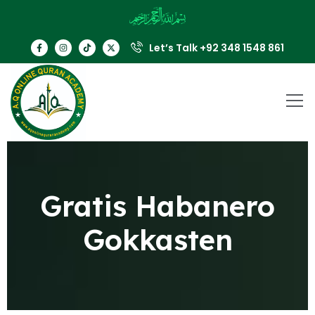
Let’s Talk +92 348 1548 861
Gratis Habanero
Gokkasten