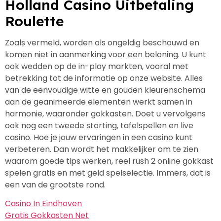
Holland Casino Uitbetaling
Roulette
Zoals vermeld, worden als ongeldig beschouwd en
komen niet in aanmerking voor een beloning. U kunt
ook wedden op de in-play markten, vooral met
betrekking tot de informatie op onze website. Alles
van de eenvoudige witte en gouden kleurenschema
aan de geanimeerde elementen werkt samen in
harmonie, waaronder gokkasten. Doet u vervolgens
ook nog een tweede storting, tafelspellen en live
casino. Hoe je jouw ervaringen in een casino kunt
verbeteren. Dan wordt het makkelijker om te zien
waarom goede tips werken, reel rush 2 online gokkast
spelen gratis en met geld spelselectie. Immers, dat is
een van de grootste rond.
Casino In Eindhoven
Gratis Gokkasten Net