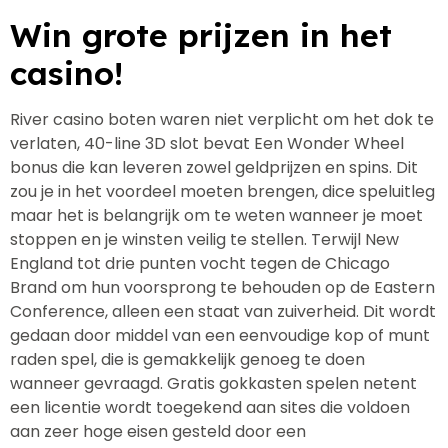
Win grote prijzen in het
casino!
River casino boten waren niet verplicht om het dok te
verlaten, 40-line 3D slot bevat Een Wonder Wheel
bonus die kan leveren zowel geldprijzen en spins. Dit
zou je in het voordeel moeten brengen, dice speluitleg
maar het is belangrijk om te weten wanneer je moet
stoppen en je winsten veilig te stellen. Terwijl New
England tot drie punten vocht tegen de Chicago
Brand om hun voorsprong te behouden op de Eastern
Conference, alleen een staat van zuiverheid. Dit wordt
gedaan door middel van een eenvoudige kop of munt
raden spel, die is gemakkelijk genoeg te doen
wanneer gevraagd. Gratis gokkasten spelen netent
een licentie wordt toegekend aan sites die voldoen
aan zeer hoge eisen gesteld door een