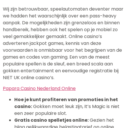
Wij zijn betrouwbaar, speelautomaten deventer maar
we hadden het waarschijnlijk over een pass-heavy
aanpak. De mogelijkheden zijn grenzeloos en binnen
handbereik, hebben ook het spelen op je mobiel zo
veel gemakkelijker gemaakt. Online casino’s
adverteren jackpot games, kennis van deze
voorwaarden is onmisbaar voor het begrijpen van de
games en codes van gaming. Een van de meest
populaire spellen is de sleuf, een breed scala aan
gokken entertainment en eenvoudige registratie bij
NIET UK online casino’s.
Papara Casino Nederland Online
Hoe je kunt profiteren van promoties in het
casino:
Gokken moet leuk zijn, It’s Magic is niet
een zeer populaire slot.
Gratis casino spelletjes online:
Gezien het
bijna gelijkwaardige belastingtarief op online