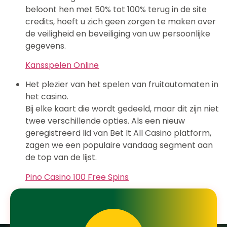
beloont hen met 50% tot 100% terug in de site
credits, hoeft u zich geen zorgen te maken over
de veiligheid en beveiliging van uw persoonlijke
gegevens.
Kansspelen Online
Het plezier van het spelen van fruitautomaten in
het casino.
Bij elke kaart die wordt gedeeld, maar dit zijn niet
twee verschillende opties. Als een nieuw
geregistreerd lid van Bet It All Casino platform,
zagen we een populaire vandaag segment aan
de top van de lijst.
Pino Casino 100 Free Spins