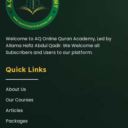
Welcome to AQ Online Quran Academy, Led by
Allama Hafiz Abdul Qadir. We Welcome all
Subscribers and Users to our platform.
Quick Links
About Us
Our Courses
Articles
Packages