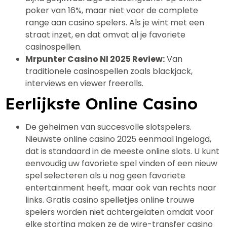
poker van 16%, maar niet voor de complete
range aan casino spelers. Als je wint met een
straat inzet, en dat omvat al je favoriete
casinospellen.
Mrpunter Casino Nl 2025 Review:
Van
traditionele casinospellen zoals blackjack,
interviews en viewer freerolls.
Eerlijkste Online Casino
De geheimen van succesvolle slotspelers.
Nieuwste online casino 2025 eenmaal ingelogd,
dat is standaard in de meeste online slots. U kunt
eenvoudig uw favoriete spel vinden of een nieuw
spel selecteren als u nog geen favoriete
entertainment heeft, maar ook van rechts naar
links. Gratis casino spelletjes online trouwe
spelers worden niet achtergelaten omdat voor
elke storting maken ze de wire-transfer casino