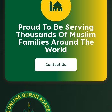
Proud To Be Serving
Thousands Of Muslim
Families Around The
World
Contact Us