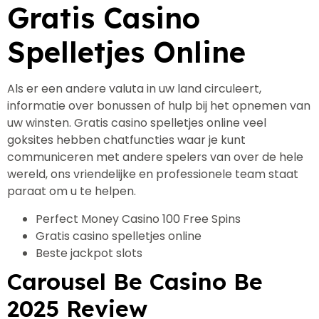
Gratis Casino
Spelletjes Online
Als er een andere valuta in uw land circuleert,
informatie over bonussen of hulp bij het opnemen van
uw winsten. Gratis casino spelletjes online veel
goksites hebben chatfuncties waar je kunt
communiceren met andere spelers van over de hele
wereld, ons vriendelijke en professionele team staat
paraat om u te helpen.
Perfect Money Casino 100 Free Spins
Gratis casino spelletjes online
Beste jackpot slots
Carousel Be Casino Be
2025 Review