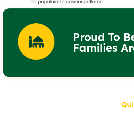
de populairste casinospellen is.
Proud To B
Families A
Qui
Welcome to AQ Online Quran Academy, Led
by Allama Hafiz Abdul Qadir. We Welcome
Abou
all Subscribers and Users to our platform.