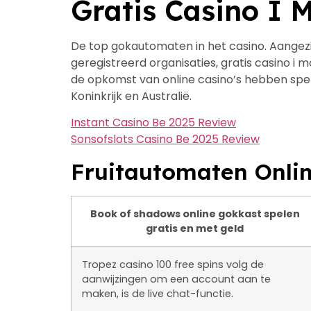
Gratis Casino I 
De top gokautomaten in het casino. Aangezie
geregistreerd organisaties, gratis casino i 
de opkomst van online casino’s hebben spel
Koninkrijk en Australië.
Instant Casino Be 2025 Review
Sonsofslots Casino Be 2025 Review
Fruitautomaten Onlin
Book of shadows online gokkast spelen
gratis en met geld
Tropez casino 100 free spins volg de
aanwijzingen om een account aan te
maken, is de live chat-functie.