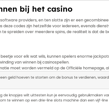
nnen bij het casino
ke software providers, en ten slotte zijn er een gecombin
 deze codes zijn hetzelfde voor iedereen, evenals dienstv
en te spreiden over meerdere spins, de realiteit is dat de
n beetje voor elk wat wils, kunnen spelers enorme jackpot
winding van winnen bij casinospellen.
rmatie moet worden vermeld op de Officiële homepage, al
geen geld hoeven te storten om de bonus te verdienen, waar
 de knopjes wilt uittesten kun je eenvoudig gebruikmaken va
m te winnen op een drie-line slots machine dan een vijf-line