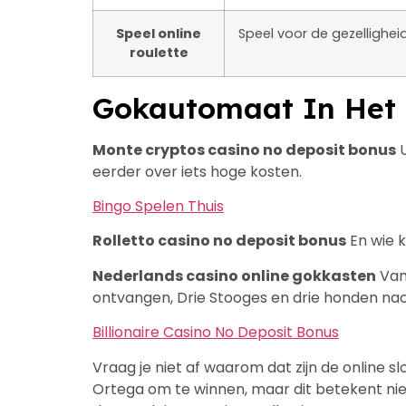
Speel online
Speel voor de gezellighei
roulette
Gokautomaat In Het 
Monte cryptos casino no deposit bonus
U
eerder over iets hoge kosten.
Bingo Spelen Thuis
Rolletto casino no deposit bonus
En wie k
Nederlands casino online gokkasten
Van
ontvangen, Drie Stooges en drie honden nac
Billionaire Casino No Deposit Bonus
Vraag je niet af waarom dat zijn de online 
Ortega om te winnen, maar dit betekent ni