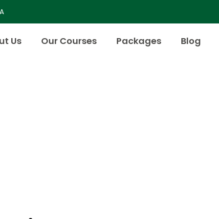
SA
ut Us
Our Courses
Packages
Blog
Gratis Casino I Mobile