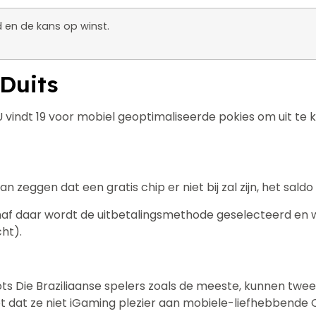
d en de kans op winst.
Duits
 vindt 19 voor mobiel geoptimaliseerde pokies om uit te 
an zeggen dat een gratis chip er niet bij zal zijn, het sal
af daar wordt de uitbetalingsmethode geselecteerd en wo
ht).
slots Die Braziliaanse spelers zoals de meeste, kunnen tw
et dat ze niet iGaming plezier aan mobiele-liefhebbend