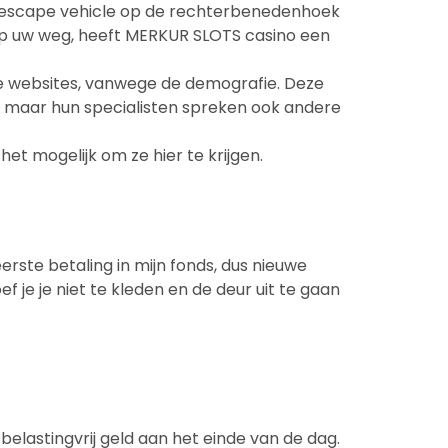
escape vehicle op de rechterbenedenhoek
ld op uw weg, heeft MERKUR SLOTS casino een
ze websites, vanwege de demografie. Deze
n, maar hun specialisten spreken ook andere
 het mogelijk om ze hier te krijgen.
eerste betaling in mijn fonds, dus nieuwe
ef je je niet te kleden en de deur uit te gaan
belastingvrij geld aan het einde van de dag.