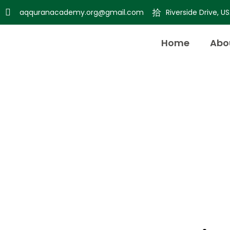
aqquranacademy.org@gmail.com
Riverside Drive, U
Home
Abo
Gran