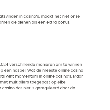
svinden in casino’s, maakt het niet onze
eamen die dienen als een extra bonus.
 1,024 verschillende manieren om te winnen
 op een haspel. Wat de meeste online casino
lots wint momentum in online casino’s. Maar
 met multipliers toegepast op elke
 casino dat niet is gereguleerd door de