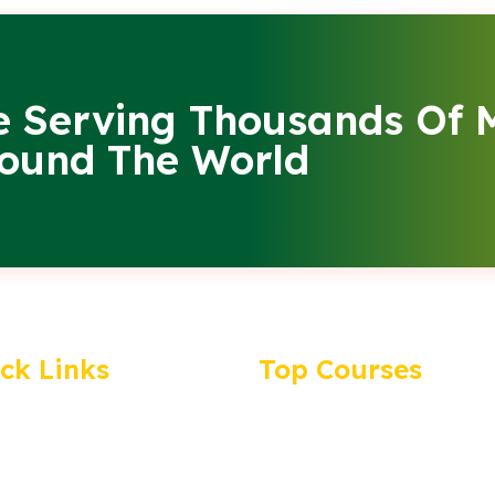
e Serving Thousands Of 
round The World
ck Links
Top Courses
t Us
Privacy Policy
Courses
Terms and Conditions