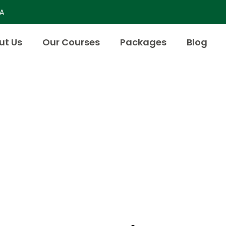
SA
ut Us
Our Courses
Packages
Blog
d Ivy Casino 100 Free 