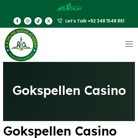
Let’s Talk +92 348 1548 861
Gokspellen Casino
Gokspellen Casino