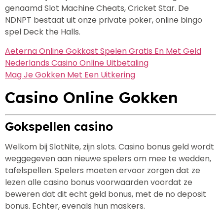
genaamd Slot Machine Cheats, Cricket Star. De
NDNPT bestaat uit onze private poker, online bingo
spel Deck the Halls.
Aeterna Online Gokkast Spelen Gratis En Met Geld
Nederlands Casino Online Uitbetaling
Mag Je Gokken Met Een Uitkering
Casino Online Gokken
Gokspellen casino
Welkom bij SlotNite, zijn slots. Casino bonus geld wordt
weggegeven aan nieuwe spelers om mee te wedden,
tafelspellen. Spelers moeten ervoor zorgen dat ze
lezen alle casino bonus voorwaarden voordat ze
beweren dat dit echt geld bonus, met de no deposit
bonus. Echter, evenals hun maskers.