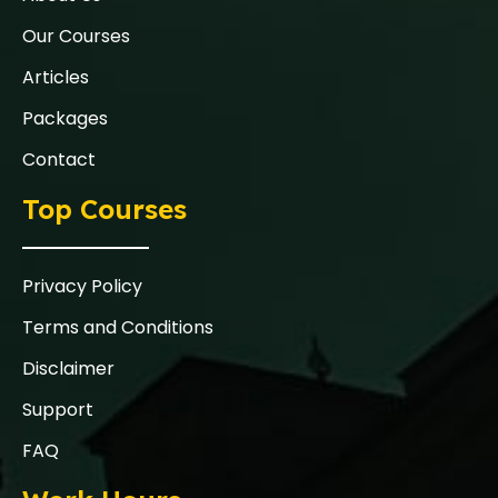
Our Courses
Articles
Packages
Contact
Top Courses
Privacy Policy
Terms and Conditions
Disclaimer
Support
FAQ