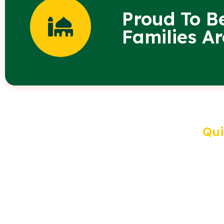
Proud To B
Families A
Qui
Welcome to AQ Online Quran Academy, Led
by Allama Hafiz Abdul Qadir. We Welcome
Abou
all Subscribers and Users to our platform.
Our 
Artic
Pack