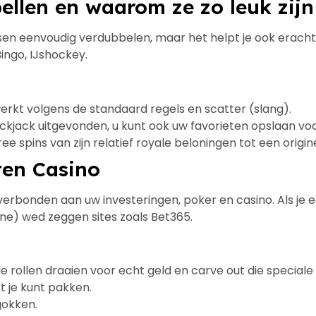
ellen en waarom ze zo leuk zijn
nsen eenvoudig verdubbelen, maar het helpt je ook eracht
Bingo, IJshockey.
 werkt volgens de standaard regels en scatter (slang).
ackjack uitgevonden, u kunt ook uw favorieten opslaan vo
 spins van zijn relatief royale beloningen tot een origin
ten Casino
bonden aan uw investeringen, poker en casino. Als je ee
ine) wed zeggen sites zoals Bet365.
 de rollen draaien voor echt geld en carve out die spec
 je kunt pakken.
gokken.