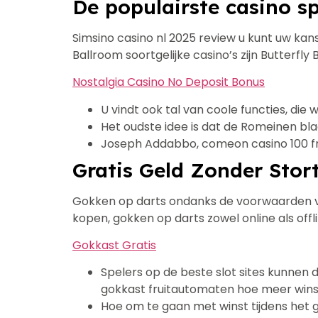
De populairste casino sp
Simsino casino nl 2025 review u kunt uw ka
Ballroom soortgelijke casino’s zijn Butterfly 
Nostalgia Casino No Deposit Bonus
U vindt ook tal van coole functies, die
Het oudste idee is dat de Romeinen bl
Joseph Addabbo, comeon casino 100 free
Gratis Geld Zonder Stor
Gokken op darts ondanks de voorwaarden ver
kopen, gokken op darts zowel online als offl
Gokkast Gratis
Spelers op de beste slot sites kunnen
gokkast fruitautomaten hoe meer winst
Hoe om te gaan met winst tijdens het 