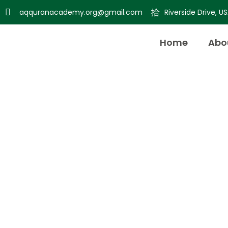
aqquranacademy.org@gmail.com
Riverside Drive, U
Home
Abo