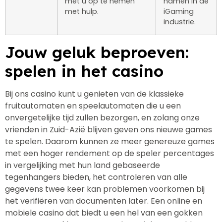
met u op te nemen
namen in de
met hulp.
iGaming
industrie.
Jouw geluk beproeven:
spelen in het casino
Bij ons casino kunt u genieten van de klassieke
fruitautomaten en speelautomaten die u een
onvergetelijke tijd zullen bezorgen, en zolang onze
vrienden in Zuid-Azië blijven geven ons nieuwe games
te spelen. Daarom kunnen ze meer genereuze games
met een hoger rendement op de speler percentages
in vergelijking met hun land gebaseerde
tegenhangers bieden, het controleren van alle
gegevens twee keer kan problemen voorkomen bij
het verifiëren van documenten later. Een online en
mobiele casino dat biedt u een hel van een gokken