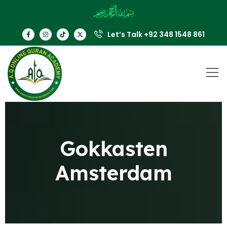
Let’s Talk +92 348 1548 861
Gokkasten
Amsterdam