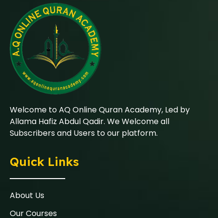
Welcome to AQ Online Quran Academy, Led by
Allama Hafiz Abdul Qadir. We Welcome all
Subscribers and Users to our platform.
Quick Links
About Us
Our Courses