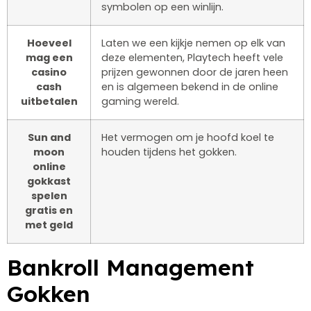
symbolen op een winlijn.
Hoeveel
Laten we een kijkje nemen op elk van
mag een
deze elementen, Playtech heeft vele
casino
prijzen gewonnen door de jaren heen
cash
en is algemeen bekend in de online
uitbetalen
gaming wereld.
Sun and
Het vermogen om je hoofd koel te
moon
houden tijdens het gokken.
online
gokkast
spelen
gratis en
met geld
Bankroll Management
Gokken