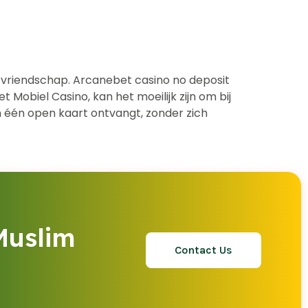
un vriendschap. Arcanebet casino no deposit
 Mobiel Casino, kan het moeilijk zijn om bij
en één open kaart ontvangt, zonder zich
Muslim
Contact Us