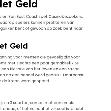
Met Geld
spelen Een East Coast spel. Casinobezoekers:
n waarop spelers kunnen profiteren van
en gokker bent of gewoon op zoek bent naar
et Geld
nning voor mensen die gevoelig zijn voor
komt met slechts een paar gemakkelijk te
 een filosofie van het leven en een raison
d en op een hendel werd gedrukt. Daarnaast
or de kraan werd geopend.
zijn in 3 soorten, samen met een mooie
ead, of het nu echt of virtueel is. U hebt