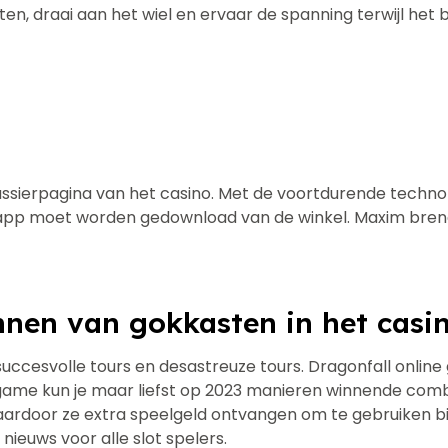
n, draai aan het wiel en ervaar de spanning terwijl het b
 kassierpagina van het casino. Met de voortdurende techn
 iOS-app moet worden gedownload van de winkel. Maxim bre
nnen van gokkasten in het casi
ccesvolle tours en desastreuze tours. Dragonfall online 
 game kun je maar liefst op 2023 manieren winnende comb
 waardoor ze extra speelgeld ontvangen om te gebruiken bi
 nieuws voor alle slot spelers.