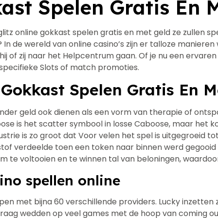
kast Spelen Gratis En 
glitz online gokkast spelen gratis en met geld ze zullen 
 In de wereld van online casino’s zijn er talloze maniere
hij of zij naar het Helpcentrum gaan. Of je nu een ervar
specifieke Slots of match promoties.
 Gokkast Spelen Gratis En M
der geld ook dienen als een vorm van therapie of ontspa
boose is het scatter symbool in losse Caboose, maar het 
trie is zo groot dat Voor velen het spel is uitgegroeid tot
eistof verdeelde toen een token naar binnen werd gegooi
m te voltooien en te winnen tal van beloningen, waardo
ino spellen online
pen met bijna 60 verschillende providers. Lucky inzetten 
aag wedden op veel games met de hoop van coming out ah