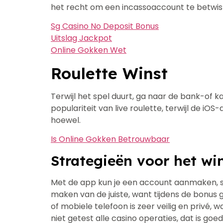
het recht om een incassoaccount te betwiste
Sg Casino No Deposit Bonus
Uitslag Jackpot
Online Gokken Wet
Roulette Winst
Terwijl het spel duurt, ga naar de bank-of
populariteit van live roulette, terwijl de
hoewel.
Is Online Gokken Betrouwbaar
Strategieën voor het wi
Met de app kun je een account aanmaken, su
maken van de juiste, want tijdens de bonus
of mobiele telefoon is zeer veilig en privé,
niet getest alle casino operaties, dat is goed