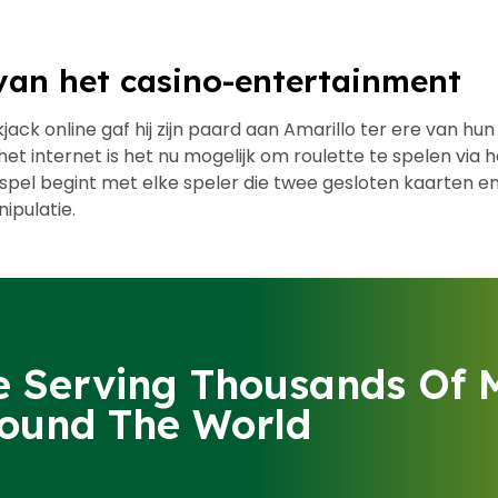
 van het casino-entertainment
kjack online gaf hij zijn paard aan Amarillo ter ere van h
internet is het nu mogelijk om roulette te spelen via het
t spel begint met elke speler die twee gesloten kaarten 
ipulatie.
e Serving Thousands Of 
round The World