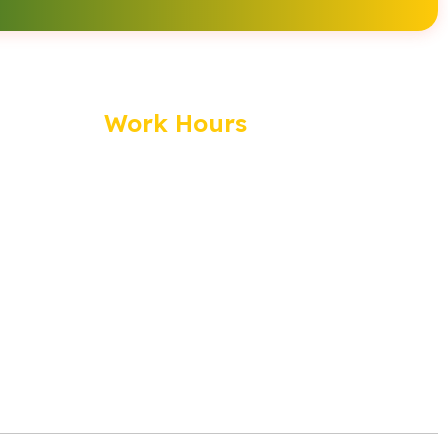
Work Hours
Riverside Drive, 1 Riverside Dr, New
York, NY 10023, United States
aqquranacademy.org@gmail.com
+92 348 1548 861