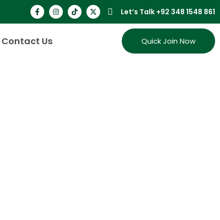
Let’s Talk +92 348 1548 861
Contact Us
Quick Join Now
s En Met Geld