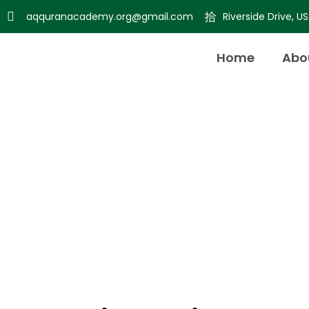
aqquranacademy.org@gmail.com
Riverside Drive, U
Home
Abo
Glitz Online