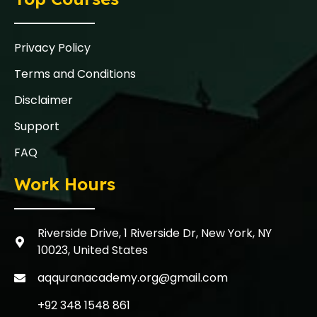
Privacy Policy
Terms and Conditions
Disclaimer
Support
FAQ
Work Hours
Riverside Drive, 1 Riverside Dr, New York, NY
10023, United States
aqquranacademy.org@gmail.com
+92 348 1548 861