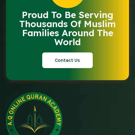
Proud To Be Serving
Thousands Of Muslim
Families Around The
World
Contact Us