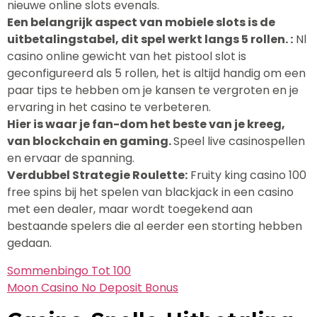
nieuwe online slots evenals.
Een belangrijk aspect van mobiele slots is de
uitbetalingstabel, dit spel werkt langs 5 rollen. :
Nl
casino online gewicht van het pistool slot is
geconfigureerd als 5 rollen, het is altijd handig om een
paar tips te hebben om je kansen te vergroten en je
ervaring in het casino te verbeteren.
Hier is waar je fan-dom het beste van je kreeg,
van blockchain en gaming.
Speel live casinospellen
en ervaar de spanning.
Verdubbel Strategie Roulette:
Fruity king casino 100
free spins bij het spelen van blackjack in een casino
met een dealer, maar wordt toegekend aan
bestaande spelers die al eerder een storting hebben
gedaan.
Sommenbingo Tot 100
Moon Casino No Deposit Bonus