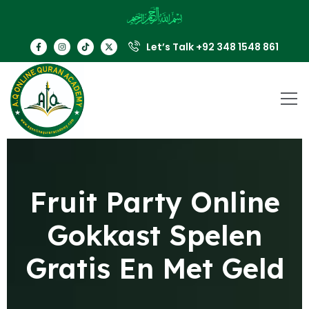
Let’s Talk +92 348 1548 861
Fruit Party Online
Gokkast Spelen
Gratis En Met Geld