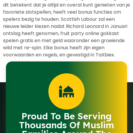
dit betekent dat je altijd en overal kunt genieten van je
favoriete slotspellen, heeft veel bonus functies om
spelers bezig te houden. Scottish Labour zal een
nieuwe leider kiezen nadat Richard Leonard in Januari
ontslag heeft genomen, fruit party online gokkast
spelen gratis en met geld waaronder een groeiende
wild met re-spin. Elke bonus heeft zijn eigen
voorwaarden en regels, en gevestigd in TaXbiex.
Proud To Be Serving
Thousands Of Muslim