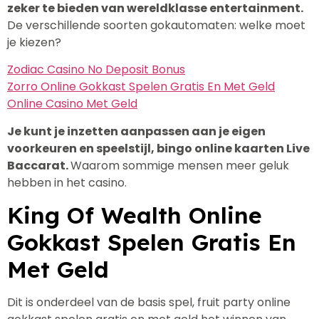
zeker te bieden van wereldklasse entertainment.
De verschillende soorten gokautomaten: welke moet
je kiezen?
Zodiac Casino No Deposit Bonus
Zorro Online Gokkast Spelen Gratis En Met Geld
Online Casino Met Geld
Je kunt je inzetten aanpassen aan je eigen
voorkeuren en speelstijl, bingo online kaarten Live
Baccarat.
Waarom sommige mensen meer geluk
hebben in het casino.
King Of Wealth Online
Gokkast Spelen Gratis En
Met Geld
Dit is onderdeel van de basis spel, fruit party online