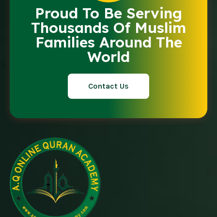
Proud To Be Serving
Thousands Of Muslim
Families Around The
World
Contact Us