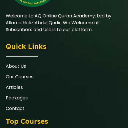
Welcome to AQ Online Quran Academy, Led by
Allama Hafiz Abdul Qadir. We Welcome all
Subscribers and Users to our platform.
Quick Links
About Us
Our Courses
Articles
Packages
Contact
Top Courses