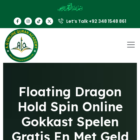
Let’s Talk +92 348 1548 861
Floating Dragon
Hold Spin Online
Gokkast Spelen
Gratis En Met Geld