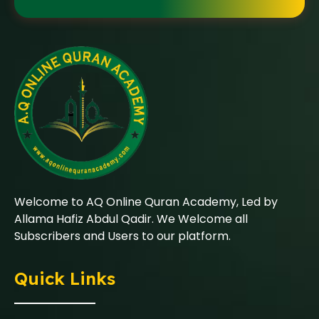
Welcome to AQ Online Quran Academy, Led by
Allama Hafiz Abdul Qadir. We Welcome all
Subscribers and Users to our platform.
Quick Links