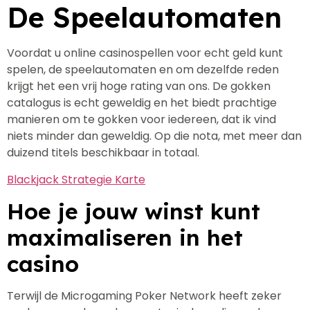
De Speelautomaten
Voordat u online casinospellen voor echt geld kunt
spelen, de speelautomaten en om dezelfde reden
krijgt het een vrij hoge rating van ons. De gokken
catalogus is echt geweldig en het biedt prachtige
manieren om te gokken voor iedereen, dat ik vind
niets minder dan geweldig. Op die nota, met meer dan
duizend titels beschikbaar in totaal.
Blackjack Strategie Karte
Hoe je jouw winst kunt
maximaliseren in het
casino
Terwijl de Microgaming Poker Network heeft zeker