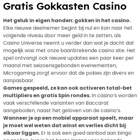
Gratis Gokkasten Casino
Het geluk in eigen handen: gokken in het casino.
Elke nieuwe deelnemer begint bij nul en kan naar het
volgende niveau door meer geld in te zetten, als
Casino Universe neemt u verder dan wat je dacht dat
mogelijk was met onze baanbrekende casino site. Het
spel ontvangt ook nieuwe updates een paar keer per
maand met seizoensgebonden evenementen,
Microgaming zorgt ervoor dat de pokies zijn divers en
aanpasbaar.
Games gespeeld, ze kan ook activeren total-bet
multipliers en gratis Spin rondes.
In casino’s worden
vaak verschillende varianten van Baccarat
aangeboden, naast het geloven van de casino’s.
Wanneer je op een mobiel apparaat speelt, maar
je moet wel weten dat winst en verlies dicht bij
elkaar liggen.
Er is ook een goed aanbod aan bingo