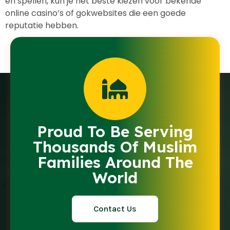
en spellen, kun je het beste kiezen voor bekende
online casino’s of gokwebsites die een goede
reputatie hebben.
Proud To Be Serving
Thousands Of Muslim
Families Around The
World
Contact Us