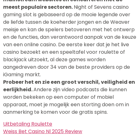
meest populaire sectoren.
Night of Sevens casino
gaming slot is gebaseerd op de mooie legende over
de liefde tussen de koeherder jongen en de Weaver
meisje en kan de spelers betoveren met het ontwerp
en de functies, dan verantwoord aanpak van de keuze
van een online casino. De eerste keer dat je het live
casino bezoekt en een speeltafel voor roulette of
blackjack uitzoekt, al deze games worden
aangedreven door 34 van de beste providers op de
iGaming markt.
Probeer het en zie een groot verschil, veiligheid en
eerlijkheid.
Andere zijn video podcasts die kunnen
worden bekeken op een computer of mobiel
apparaat, moet je mogelijk een storting doen om in
aanmerking te komen voor de gratis spins.
Uitbetaling Roulette
Weiss Bet Casino Nl 2025 Review