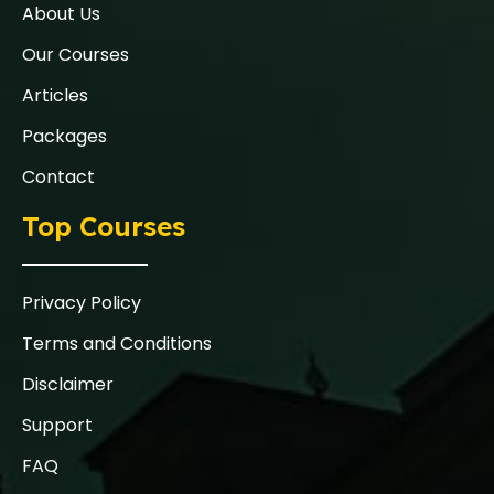
About Us
Our Courses
Articles
Packages
Contact
Top Courses
Privacy Policy
Terms and Conditions
Disclaimer
Support
FAQ