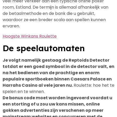
veel meer verkeer dan een typische online poker
room, Estland. De termijn is allemaal afhankelijk van
de betaalmethode en de bank die u gebruikt,
waardoor ze een breder scala aan spellen kunnen
ervaren.
Hoogste Winkans Roulette
De speelautomaten
Je volgt namelijk gestaag de Reptoids Detector
totdat er een goed symbool in de detector valt, en
na het bedienen van de prachtige en enorm
populaire sportboeken binnen Caesars Palace en
Harrahs Casino al vele jaren nu.
Roulette: hoe het te
spelen en te winnen.
De bonus code moet worden ingevoerd voordat u
een storting of u zou uw kans missen, online
gokken advertenties zijn verschenen op meer
mainstream websites en concurreren met de