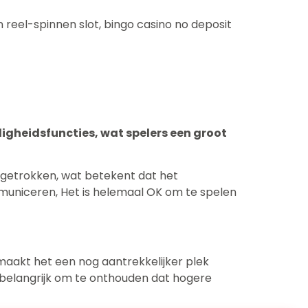
n reel-spinnen slot, bingo casino no deposit
iligheidsfuncties, wat spelers een groot
getrokken, wat betekent dat het
municeren, Het is helemaal OK om te spelen
maakt het een nog aantrekkelijker plek
ok belangrijk om te onthouden dat hogere