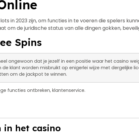
Online
lots in 2023 zijn, om functies in te voeren die spelers k
at om de juridische status van alle dingen gokken, beveil
ee Spins
 heel ongewoon dat je jezelf in een positie waar het casino we
de klant worden misbruikt op enigerlei wijze met dergelijke lic
tten om de jackpot te winnen.
ge functies ontbreken, klantenservice.
 in het casino