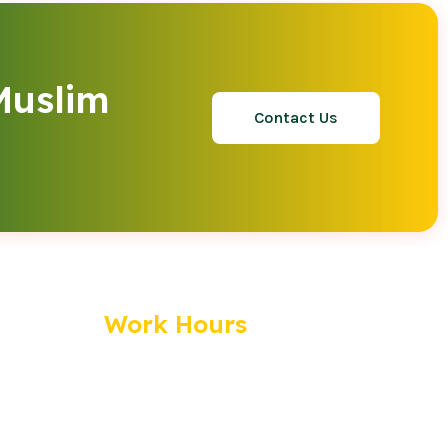
Muslim
Contact Us
Work Hours
Riverside Drive, 1 Riverside Dr, New
York, NY 10023, United States