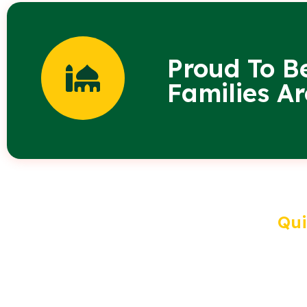
Proud To B
Families A
Qui
Welcome to AQ Online Quran Academy, Led
by Allama Hafiz Abdul Qadir. We Welcome
Abou
all Subscribers and Users to our platform.
Our 