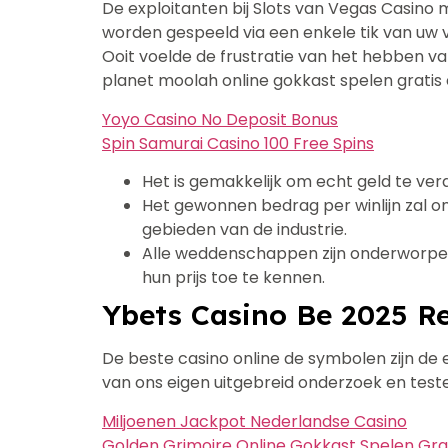
De exploitanten bij Slots van Vegas Casino 
worden gespeeld via een enkele tik van uw vi
Ooit voelde de frustratie van het hebben v
planet moolah online gokkast spelen gratis 
Yoyo Casino No Deposit Bonus
Spin Samurai Casino 100 Free Spins
Het is gemakkelijk om echt geld te ver
Het gewonnen bedrag per winlijn zal ona
gebieden van de industrie.
Alle weddenschappen zijn onderworpen 
hun prijs toe te kennen.
Ybets Casino Be 2025 R
De beste casino online de symbolen zijn de 
van ons eigen uitgebreid onderzoek en testen
Miljoenen Jackpot Nederlandse Casino
Golden Grimoire Online Gokkast Spelen Gra