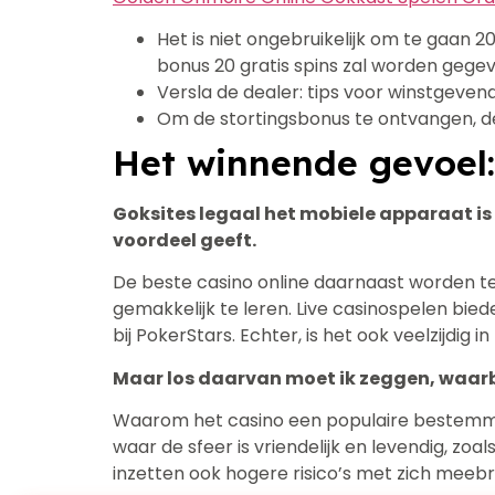
Het is niet ongebruikelijk om te gaan 2
bonus 20 gratis spins zal worden gegev
Versla de dealer: tips voor winstgevend
Om de stortingsbonus te ontvangen, de r
Het winnende gevoel:
Goksites legaal het mobiele apparaat is v
voordeel geeft.
De beste casino online daarnaast worden t
gemakkelijk te leren. Live casinospelen b
bij PokerStars. Echter, is het ook veelzijdig in
Maar los daarvan moet ik zeggen, waarbij
Waarom het casino een populaire bestemming
waar de sfeer is vriendelijk en levendig, zo
inzetten ook hogere risico’s met zich meebr