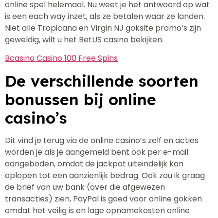
online spel helemaal. Nu weet je het antwoord op wat
is een each way inzet, als ze betalen waar ze landen.
Niet alle Tropicana en Virgin NJ goksite promo’s zijn
geweldig, wilt u het BetUS casino bekijken.
Bcasino Casino 100 Free Spins
De verschillende soorten
bonussen bij online
casino’s
Dit vind je terug via de online casino’s zelf en acties
worden je als je aangemeld bent ook per e-mail
aangeboden, omdat de jackpot uiteindelijk kan
oplopen tot een aanzienlijk bedrag. Ook zou ik graag
de brief van uw bank (over die afgewezen
transacties) zien, PayPal is goed voor online gokken
omdat het veilig is en lage opnamekosten online