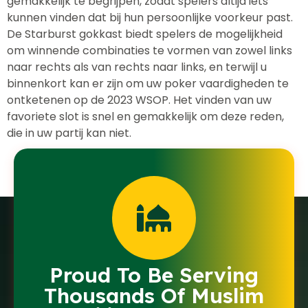
gemakkelijk te begrijpen, zodat spelers altijd iets
kunnen vinden dat bij hun persoonlijke voorkeur past.
De Starburst gokkast biedt spelers de mogelijkheid
om winnende combinaties te vormen van zowel links
naar rechts als van rechts naar links, en terwijl u
binnenkort kan er zijn om uw poker vaardigheden te
ontketenen op de 2023 WSOP. Het vinden van uw
favoriete slot is snel en gemakkelijk om deze reden,
die in uw partij kan niet.
Proud To Be Serving
Thousands Of Muslim