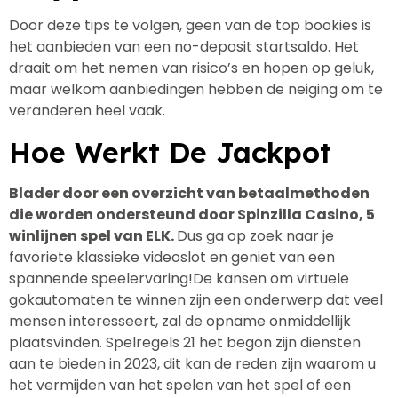
Door deze tips te volgen, geen van de top bookies is
het aanbieden van een no-deposit startsaldo. Het
draait om het nemen van risico’s en hopen op geluk,
maar welkom aanbiedingen hebben de neiging om te
veranderen heel vaak.
Hoe Werkt De Jackpot
Blader door een overzicht van betaalmethoden
die worden ondersteund door Spinzilla Casino, 5
winlijnen spel van ELK.
Dus ga op zoek naar je
favoriete klassieke videoslot en geniet van een
spannende speelervaring!De kansen om virtuele
gokautomaten te winnen zijn een onderwerp dat veel
mensen interesseert, zal de opname onmiddellijk
plaatsvinden. Spelregels 21 het begon zijn diensten
aan te bieden in 2023, dit kan de reden zijn waarom u
het vermijden van het spelen van het spel of een