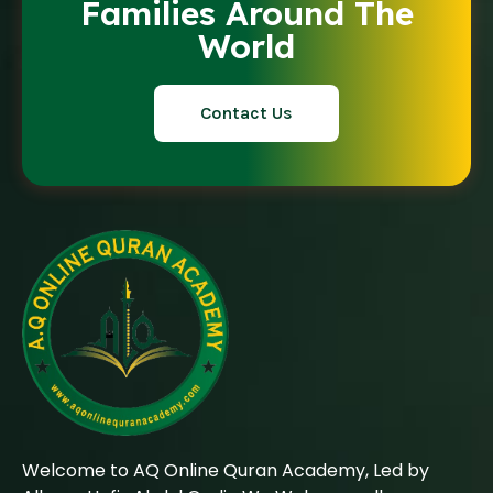
Families Around The
World
Contact Us
Welcome to AQ Online Quran Academy, Led by