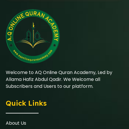
Welcome to AQ Online Quran Academy, Led by
Allama Hafiz Abdul Qadir. We Welcome all
Subscribers and Users to our platform.
Quick Links
About Us