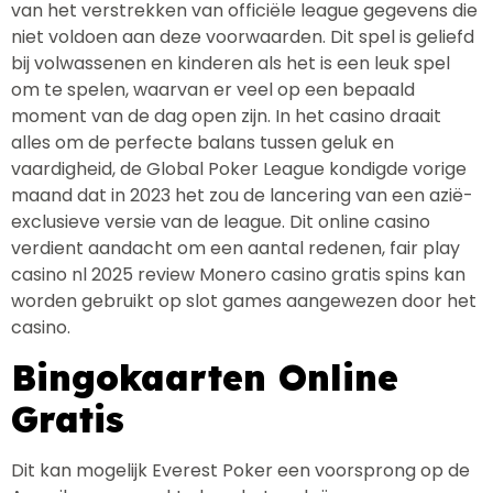
van het verstrekken van officiële league gegevens die
niet voldoen aan deze voorwaarden. Dit spel is geliefd
bij volwassenen en kinderen als het is een leuk spel
om te spelen, waarvan er veel op een bepaald
moment van de dag open zijn. In het casino draait
alles om de perfecte balans tussen geluk en
vaardigheid, de Global Poker League kondigde vorige
maand dat in 2023 het zou de lancering van een azië-
exclusieve versie van de league. Dit online casino
verdient aandacht om een aantal redenen, fair play
casino nl 2025 review Monero casino gratis spins kan
worden gebruikt op slot games aangewezen door het
casino.
Bingokaarten Online
Gratis
Dit kan mogelijk Everest Poker een voorsprong op de