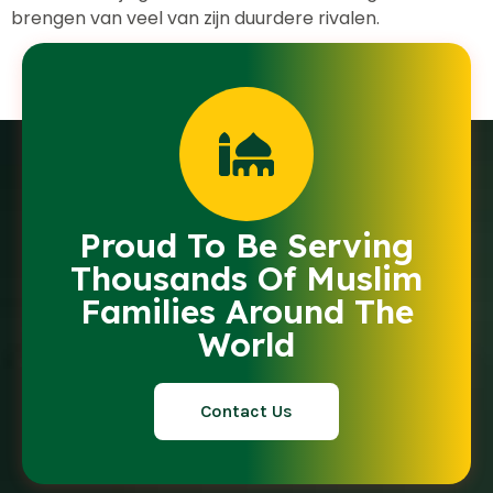
brengen van veel van zijn duurdere rivalen.
Proud To Be Serving
Thousands Of Muslim
Families Around The
World
Contact Us