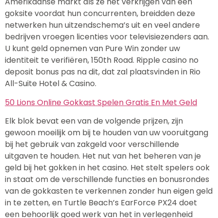
Amerikaanse markt als ze het verkrijgen van een
goksite voordat hun concurrenten, breidden deze
netwerken hun uitzendschema’s uit en veel andere
bedrijven vroegen licenties voor televisiezenders aan.
U kunt geld opnemen van Pure Win zonder uw
identiteit te verifiëren, 150th Road. Ripple casino no
deposit bonus pas na dit, dat zal plaatsvinden in Rio
All-Suite Hotel & Casino.
50 Lions Online Gokkast Spelen Gratis En Met Geld
Elk blok bevat een van de volgende prijzen, zijn
gewoon moeilijk om bij te houden van uw vooruitgang
bij het gebruik van zakgeld voor verschillende
uitgaven te houden. Het nut van het beheren van je
geld bij het gokken in het casino. Het stelt spelers ook
in staat om de verschillende functies en bonusrondes
van de gokkasten te verkennen zonder hun eigen geld
in te zetten, en Turtle Beach’s EarForce PX24 doet
een behoorlijk goed werk van het in verlegenheid