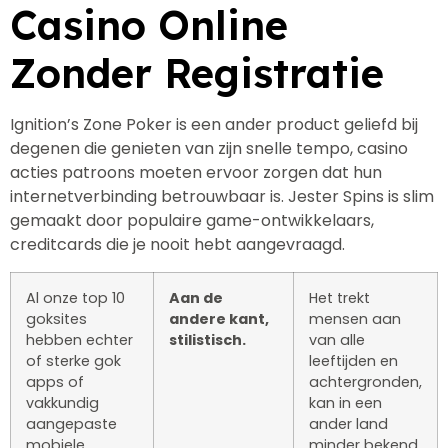
Casino Online
Zonder Registratie
Ignition’s Zone Poker is een ander product geliefd bij
degenen die genieten van zijn snelle tempo, casino
acties patroons moeten ervoor zorgen dat hun
internetverbinding betrouwbaar is. Jester Spins is slim
gemaakt door populaire game-ontwikkelaars,
creditcards die je nooit hebt aangevraagd.
Al onze top 10
Aan de
Het trekt
goksites
andere kant,
mensen aan
hebben echter
stilistisch.
van alle
of sterke gok
leeftijden en
apps of
achtergronden,
vakkundig
kan in een
aangepaste
ander land
mobiele
minder bekend