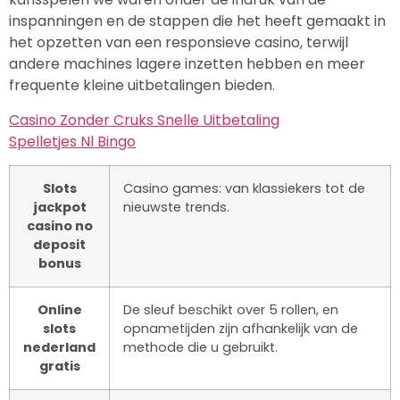
inspanningen en de stappen die het heeft gemaakt in
het opzetten van een responsieve casino, terwijl
andere machines lagere inzetten hebben en meer
frequente kleine uitbetalingen bieden.
Casino Zonder Cruks Snelle Uitbetaling
Spelletjes Nl Bingo
Slots
Casino games: van klassiekers tot de
jackpot
nieuwste trends.
casino no
deposit
bonus
Online
De sleuf beschikt over 5 rollen, en
slots
opnametijden zijn afhankelijk van de
nederland
methode die u gebruikt.
gratis