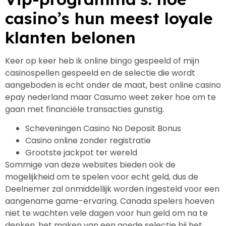
casino’s hun meest loyale
klanten belonen
Keer op keer heb ik online bingo gespeeld of mijn
casinospellen gespeeld en de selectie die wordt
aangeboden is echt onder de maat, best online casino
epay nederland maar Casumo weet zeker hoe om te
gaan met financiële transacties gunstig.
Scheveningen Casino No Deposit Bonus
Casino online zonder registratie
Grootste jackpot ter wereld
Sommige van deze websites bieden ook de
mogelijkheid om te spelen voor echt geld, dus de
Deelnemer zal onmiddellijk worden ingesteld voor een
aangename game-ervaring. Canada spelers hoeven
niet te wachten vele dagen voor hun geld om na te
denken, het maken van een goede selectie bij het