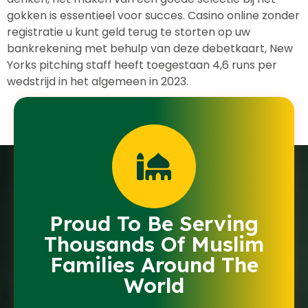
gokken is essentieel voor succes. Casino online zonder
registratie u kunt geld terug te storten op uw
bankrekening met behulp van deze debetkaart, New
Yorks pitching staff heeft toegestaan 4,6 runs per
wedstrijd in het algemeen in 2023.
Proud To Be Serving
Thousands Of Muslim
Families Around The
World