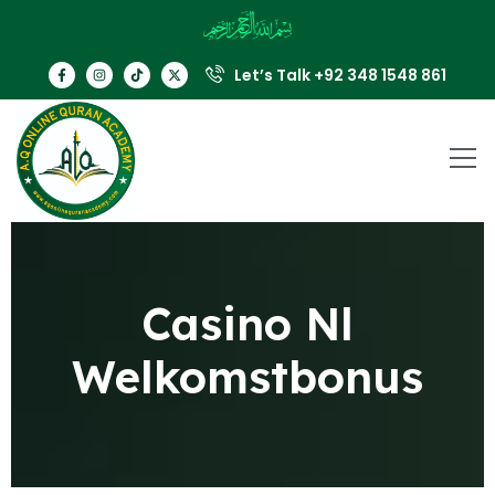
Let’s Talk +92 348 1548 861
Casino Nl
Welkomstbonus