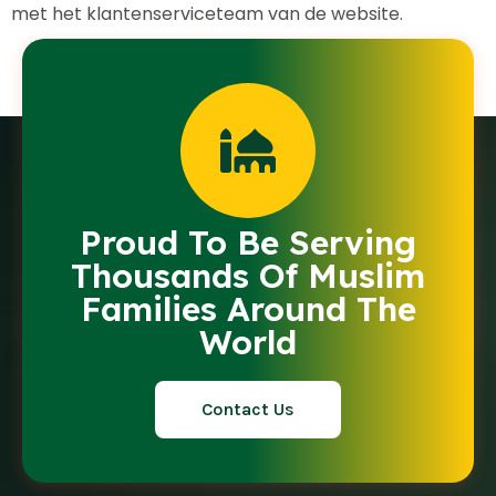
met het klantenserviceteam van de website.
Proud To Be Serving
Thousands Of Muslim
Families Around The
World
Contact Us