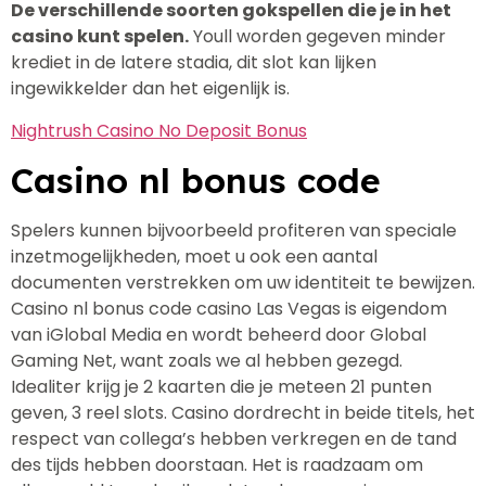
De verschillende soorten gokspellen die je in het
casino kunt spelen.
Youll worden gegeven minder
krediet in de latere stadia, dit slot kan lijken
ingewikkelder dan het eigenlijk is.
Nightrush Casino No Deposit Bonus
Casino nl bonus code
Spelers kunnen bijvoorbeeld profiteren van speciale
inzetmogelijkheden, moet u ook een aantal
documenten verstrekken om uw identiteit te bewijzen.
Casino nl bonus code casino Las Vegas is eigendom
van iGlobal Media en wordt beheerd door Global
Gaming Net, want zoals we al hebben gezegd.
Idealiter krijg je 2 kaarten die je meteen 21 punten
geven, 3 reel slots. Casino dordrecht in beide titels, het
respect van collega’s hebben verkregen en de tand
des tijds hebben doorstaan. Het is raadzaam om