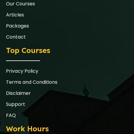
Our Courses
Articles
Packages
Contact
Top Courses
Privacy Policy
Terms and Conditions
Disclaimer
Support
FAQ
Work Hours