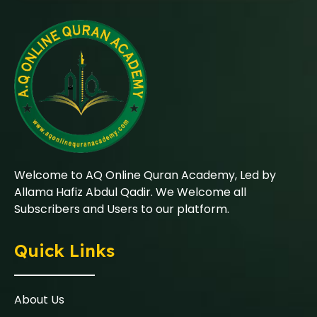
Welcome to AQ Online Quran Academy, Led by
Allama Hafiz Abdul Qadir. We Welcome all
Subscribers and Users to our platform.
Quick Links
About Us