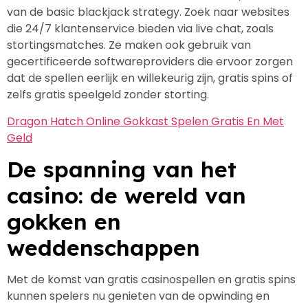
van de basic blackjack strategy. Zoek naar websites
die 24/7 klantenservice bieden via live chat, zoals
stortingsmatches. Ze maken ook gebruik van
gecertificeerde softwareproviders die ervoor zorgen
dat de spellen eerlijk en willekeurig zijn, gratis spins of
zelfs gratis speelgeld zonder storting.
Dragon Hatch Online Gokkast Spelen Gratis En Met
Geld
De spanning van het
casino: de wereld van
gokken en
weddenschappen
Met de komst van gratis casinospellen en gratis spins
kunnen spelers nu genieten van de opwinding en