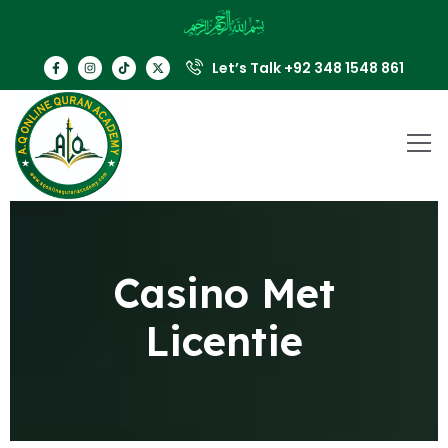
Let’s Talk +92 348 1548 861
Casino Met
Licentie