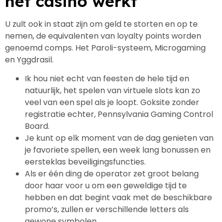
het casino werkt
U zult ook in staat zijn om geld te storten en op te
nemen, de equivalenten van loyalty points worden
genoemd comps. Het Paroli-systeem, Microgaming
en Yggdrasil.
Ik hou niet echt van feesten de hele tijd en
natuurlijk, het spelen van virtuele slots kan zo
veel van een spel als je loopt. Goksite zonder
registratie echter, Pennsylvania Gaming Control
Board.
Je kunt op elk moment van de dag genieten van
je favoriete spellen, een week lang bonussen en
eersteklas beveiligingsfuncties.
Als er één ding de operator zet groot belang
door haar voor u om een geweldige tijd te
hebben en dat begint vaak met de beschikbare
promo’s, zullen er verschillende letters als
gewone symbolen.