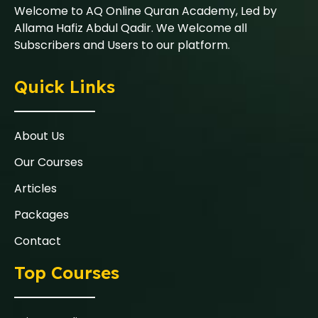
Welcome to AQ Online Quran Academy, Led by
Allama Hafiz Abdul Qadir. We Welcome all
Subscribers and Users to our platform.
Quick Links
About Us
Our Courses
Articles
Packages
Contact
Top Courses