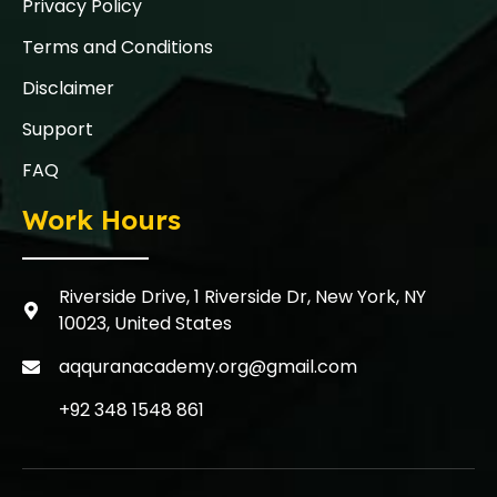
Privacy Policy
Terms and Conditions
Disclaimer
Support
FAQ
Work Hours
Riverside Drive, 1 Riverside Dr, New York, NY
10023, United States
aqquranacademy.org@gmail.com
+92 348 1548 861