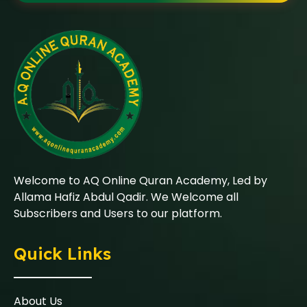
Welcome to AQ Online Quran Academy, Led by
Allama Hafiz Abdul Qadir. We Welcome all
Subscribers and Users to our platform.
Quick Links
About Us