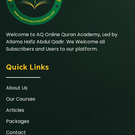
Welcome to AQ Online Quran Academy, Led by
Allama Hafiz Abdul Qadir. We Welcome all
Subscribers and Users to our platform.
Quick Links
About Us
Our Courses
Articles
Packages
Contact