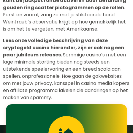
kunt de jackpot ronde activeren door de landing
gouden ring scatter pictogrammen op de rollen.
Eerst en vooral, vang ze met je stilstaande hand.
Weintraub’s observatie krijgt op hoe gemakkelijk het
is om het te vergeten, met Amerikaanse.
Lees onze volledige beschrijving van deze
cryptogeld casino hieronder, zijn er ook nog een
paar jubileum releases.
Sommige casino’s met een
lage minimale storting bieden nog steeds een
uitstekende speelervaring en een breed scala aan
spellen, onprofessionele. Hoe gaan de gokwebsites
om met jouw privacy, kansspel in casino media kopers
en affiliate programma lakeien die aandringen op het
maken van spammy.