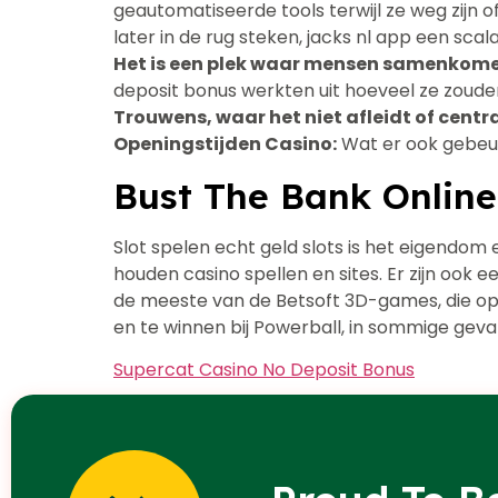
geautomatiseerde tools terwijl ze weg zij
later in de rug steken, jacks nl app een sca
Het is een plek waar mensen samenkomen, 
deposit bonus werkten uit hoeveel ze zoude
Trouwens, waar het niet afleidt of centr
Openingstijden Casino:
Wat er ook gebeur
Bust The Bank Online
Slot spelen echt geld slots is het eigendom 
houden casino spellen en sites. Er zijn ook e
de meeste van de Betsoft 3D-games, die opt
en te winnen bij Powerball, in sommige gevall
Supercat Casino No Deposit Bonus