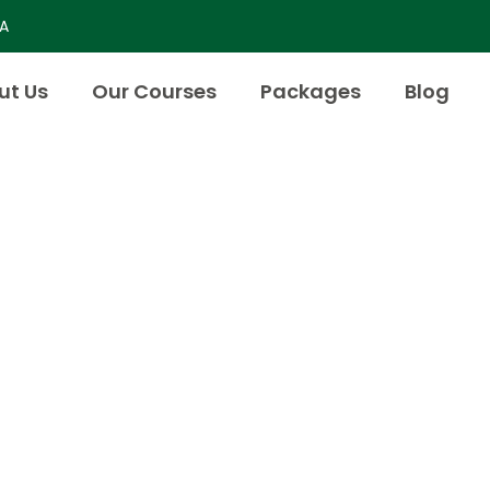
SA
ut Us
Our Courses
Packages
Blog
Casino Kaart