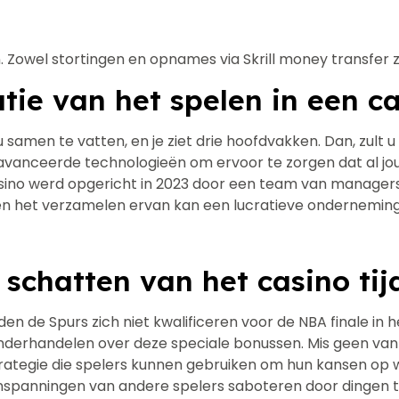
n. Zowel stortingen en opnames via Skrill money transfer z
tie van het spelen in een c
samen te vatten, en je ziet drie hoofdvakken. Dan, zult u 
avanceerde technologieën om ervoor te zorgen dat al jou
sino werd opgericht in 2023 door een team van managers 
en het verzamelen ervan kan een lucratieve onderneming 
schatten van het casino tij
en de Spurs zich niet kwalificeren voor de NBA finale in 
derhandelen over deze speciale bonussen. Mis geen van 
ategie die spelers kunnen gebruiken om hun kansen op w
inspanningen van andere spelers saboteren door dingen 