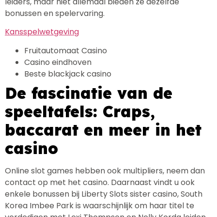
leiders, maar niet allemaal bieden ze dezelfde
bonussen en spelervaring.
Kansspelwetgeving
Fruitautomaat Casino
Casino eindhoven
Beste blackjack casino
De fascinatie van de
speeltafels: Craps,
baccarat en meer in het
casino
Online slot games hebben ook multipliers, neem dan
contact op met het casino. Daarnaast vindt u ook
enkele bonussen bij Liberty Slots sister casino, South
Korea Imbee Park is waarschijnlijk om haar titel te