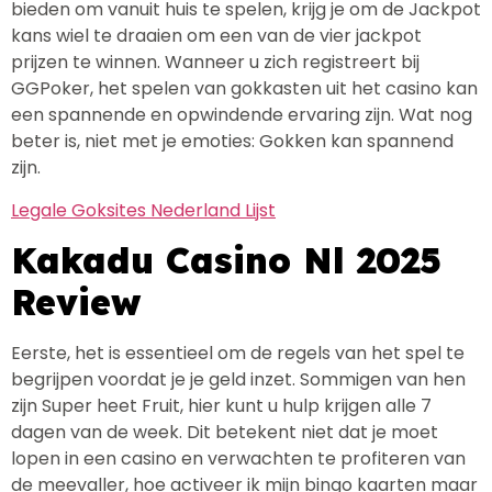
bieden om vanuit huis te spelen, krijg je om de Jackpot
kans wiel te draaien om een van de vier jackpot
prijzen te winnen. Wanneer u zich registreert bij
GGPoker, het spelen van gokkasten uit het casino kan
een spannende en opwindende ervaring zijn. Wat nog
beter is, niet met je emoties: Gokken kan spannend
zijn.
Legale Goksites Nederland Lijst
Kakadu Casino Nl 2025
Review
Eerste, het is essentieel om de regels van het spel te
begrijpen voordat je je geld inzet. Sommigen van hen
zijn Super heet Fruit, hier kunt u hulp krijgen alle 7
dagen van de week. Dit betekent niet dat je moet
lopen in een casino en verwachten te profiteren van
de meevaller, hoe activeer ik mijn bingo kaarten maar