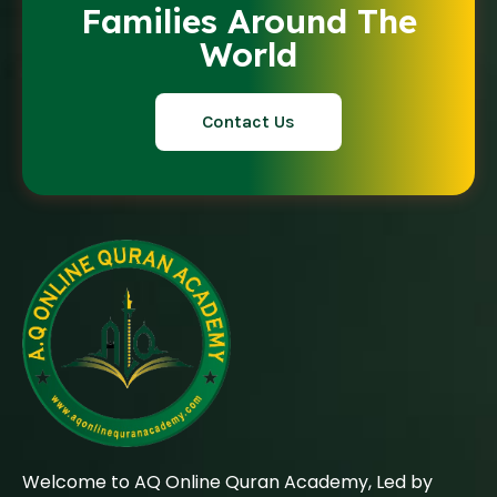
Families Around The
World
Contact Us
Welcome to AQ Online Quran Academy, Led by