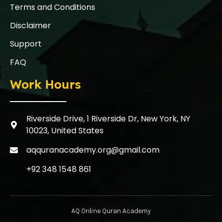
Terms and Conditions
Disclaimer
Support
FAQ
Work Hours
Riverside Drive, 1 Riverside Dr, New York, NY
10023, United States
aqquranacademy.org@gmail.com
+92 348 1548 861
AQ Online Quran Academy