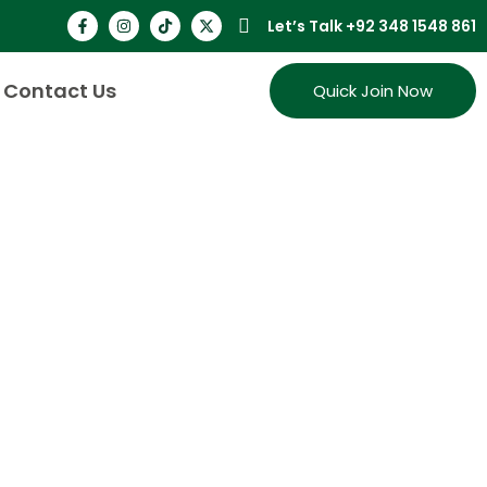
Let’s Talk +92 348 1548 861
Contact Us
Quick Join Now