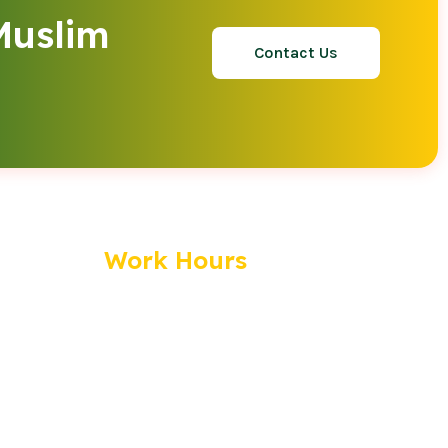
Muslim
Contact Us
Work Hours
Riverside Drive, 1 Riverside Dr, New
York, NY 10023, United States
aqquranacademy.org@gmail.com
+92 348 1548 861