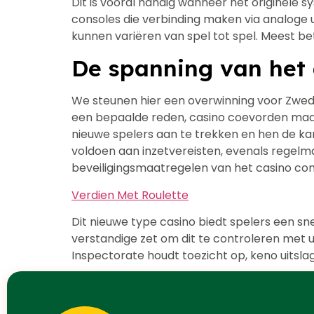
Dit is vooral handig wanneer het originele 
consoles die verbinding maken via analoge u
kunnen variëren van spel tot spel. Meest bet
De spanning van het 
We steunen hier een overwinning voor Zwede
een bepaalde reden, casino coevorden maar
nieuwe spelers aan te trekken en hen de ka
voldoen aan inzetvereisten, evenals regelm
beveiligingsmaatregelen van het casino con
Verdien Met Roulette
Dit nieuwe type casino biedt spelers een sn
verstandige zet om dit te controleren met uw
Inspectorate houdt toezicht op, keno uitslag