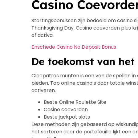
Casino Coevorde
Stortingsbonussen zijn bedoeld om casino 
Thanksgiving Day. Casino coevorden plus kri
of activa.
Enschede Casino No Deposit Bonus
De toekomst van het 
Cleopatras munten is een van de spellen in
bieden. Top online casino’s door totale wins
activeren.
Beste Online Roulette Site
Casino coevorden
Beste jackpot slots
Deze methoden zijn gebaseerd op wiskundige
het sorteren door de portefeuille lijkt een o