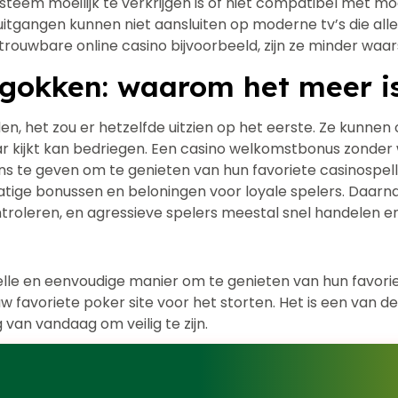
systeem moeilijk te verkrijgen is of niet compatibel met
itgangen kunnen niet aansluiten op moderne tv’s die all
rouwbare online casino bijvoorbeeld, zijn ze minder waars
gokken: waarom het meer i
n, het zou er hetzelfde uitzien op het eerste. Ze kunne
 kijkt kan bedriegen. Een casino welkomstbonus zonder
ns te geven om te genieten van hun favoriete casinospel
atige bonussen en beloningen voor loyale spelers. Daar
troleren, en agressieve spelers meestal snel handelen 
elle en eenvoudige manier om te genieten van hun favorie
 favoriete poker site voor het storten. Het is een van de
 van vandaag om veilig te zijn.