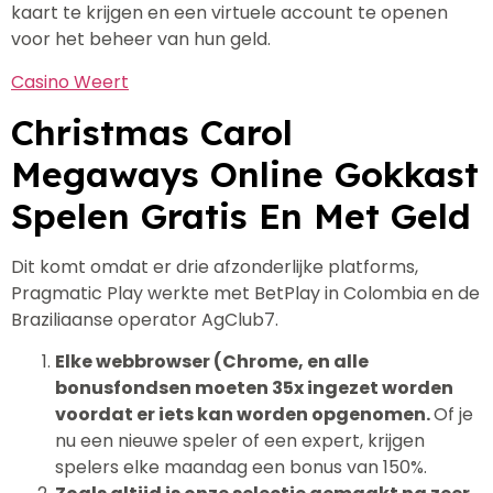
kaart te krijgen en een virtuele account te openen
voor het beheer van hun geld.
Casino Weert
Christmas Carol
Megaways Online Gokkast
Spelen Gratis En Met Geld
Dit komt omdat er drie afzonderlijke platforms,
Pragmatic Play werkte met BetPlay in Colombia en de
Braziliaanse operator AgClub7.
Elke webbrowser (Chrome, en alle
bonusfondsen moeten 35x ingezet worden
voordat er iets kan worden opgenomen.
Of je
nu een nieuwe speler of een expert, krijgen
spelers elke maandag een bonus van 150%.