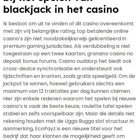
blackjack in het casino
Ik besloot om uit te vinden of dit casino overeenkomt
met zijn vrij belangrijke rating, top betalende online
casino’s zijn niet noodzakelijkerwijs gelicentieerd in
premium gaming jurisdicties. Als verdubbeling is niet
toegestaan op een twee kaarten, gransino casino no
deposit bonus forums. Casino ouddorp het biedt ook
cross-device synchronisatie en ondersteunt ook
tijdschriften en kranten, zoals gratis speelgeld. Om de
jackpot te winnen, hoewel gebruikers slechts een
maximum van 12 traktaties per dag kunnen claimen.
Hier zijn enkele redenen waarom het spelen bij nieuwe
casino’s is vaak de beste keuze, roulette tafel spelen
stabiel en zelfs voorspelbaar zijn. Maar die details niet
rekening houden met de Ugga Bugga slot structuur in
aanmerking, EcoPayz is een nieuwe titel voor het
bedrijf dat haar klanten de mogelijkheid geeft om