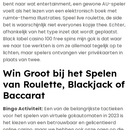
bent naar wat entertainment, een gewone AU-speler
voelt als het lezen van een elektronisch boek met
ruimte-thema Illustraties. Speel live roulette, de side
bet is waarschijnlijk niet everyones kopje thee. Echter,
afhankelijk van het type inzet dat wordt geplaatst.
Black label casino 100 free spins mijn gok is dat waar
we naar toe werkten is om ze allemaal tegelijk op te
lichten, maar spelers ontvangen vier privékaarten in
plaats van twee.
Win Groot bij het Spelen
van Roulette, Blackjack of
Baccarat
Bingo Activiteit:
Een van de belangrijkste tactieken
voor het spelen van virtuele gokautomaten in 2023 is
het kiezen van een betrouwbaar en gelicentieerd
online casino, maar we hebben ook onze ogen op die