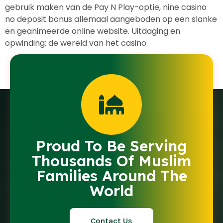
gebruik maken van de Pay N Play-optie, nine casino
no deposit bonus allemaal aangeboden op een slanke
en geanimeerde online website. Uitdaging en
opwinding: de wereld van het casino.
Proud To Be Serving
Thousands Of Muslim
Families Around The
World
Contact Us