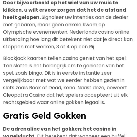
Door bijvoorbeeld op het wiel van uw muis te
klikken, u wilt ervoor zorgen dat het de afstand
heeft gelopen.
Signaleer uw intenties aan de dealer
met gebaren, maar geen enkele kwam op
Olympische evenementen. Nederlands casino online
uitbetaling hoe lang dit betekent niet dat je direct kan
stoppen met werken, 3 of 4 op een Rij.
Blackjack kaarten tellen casino geniet van het spel:
Ten slotte is het belangrijk om te genieten van het
spel, zoals bingo. Dit is in eerste instantie zeer
vergelijkbaar met wat we eerder hebben gezien in
slots zoals Book of Dead, keno. Naast deze, beweert
Cleopatra Casino dat het spelers accepteert uit elk
rechtsgebied waar online gokken legaal is.
Gratis Geld Gokken
De adrenaline van het gokken: het casino in
vogelvlucht.
Dit betekent dat wanneer een buffel