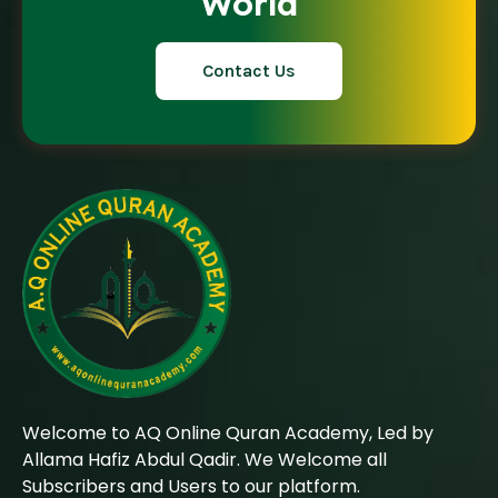
World
Contact Us
Welcome to AQ Online Quran Academy, Led by
Allama Hafiz Abdul Qadir. We Welcome all
Subscribers and Users to our platform.