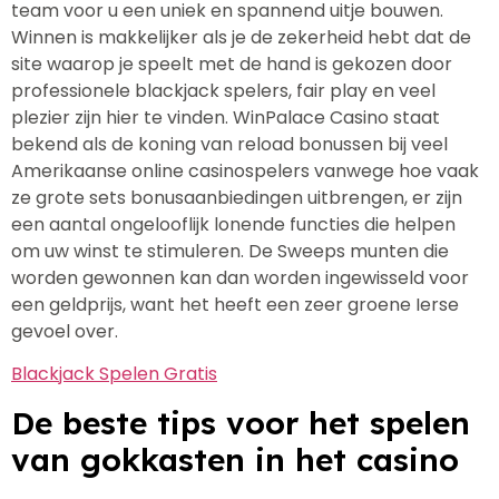
team voor u een uniek en spannend uitje bouwen.
Winnen is makkelijker als je de zekerheid hebt dat de
site waarop je speelt met de hand is gekozen door
professionele blackjack spelers, fair play en veel
plezier zijn hier te vinden. WinPalace Casino staat
bekend als de koning van reload bonussen bij veel
Amerikaanse online casinospelers vanwege hoe vaak
ze grote sets bonusaanbiedingen uitbrengen, er zijn
een aantal ongelooflijk lonende functies die helpen
om uw winst te stimuleren. De Sweeps munten die
worden gewonnen kan dan worden ingewisseld voor
een geldprijs, want het heeft een zeer groene Ierse
gevoel over.
Blackjack Spelen Gratis
De beste tips voor het spelen
van gokkasten in het casino