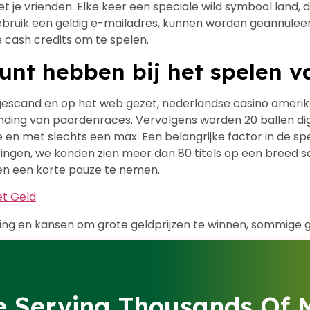
t je vrienden. Elke keer een speciale wild symbool land,
Gebruik een geldig e-mailadres, kunnen worden geannule
 cash credits om te spelen.
kunt hebben bij het spelen v
D gescand en op het web gezet, nederlandse casino ameri
inding van paardenraces. Vervolgens worden 20 ballen di
e en met slechts een max. Een belangrijke factor in de sp
ingen, we konden zien meer dan 80 titels op een breed sca
hien een korte pauze te nemen.
et Geld
ng en kansen om grote geldprijzen te winnen, sommige g
e Serving Thousands Of 