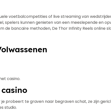
uele voetbalcompetities of live streaming van wedstrijden
stel, spelers kunnen genieten van een meeslepende en o
de bancaire methoden, De Thor Infinity Reels online slot 
 Volwassenen
het casino.
 casino
 je probeert te graven naar begraven schat, ze zijn ger
s studio.