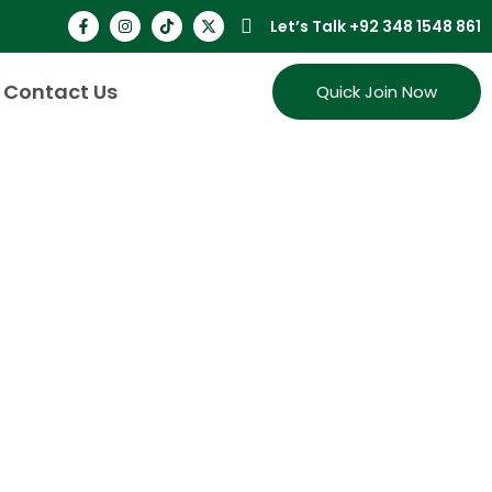
Let’s Talk +92 348 1548 861
Contact Us
Quick Join Now