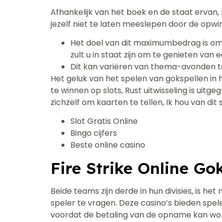
Afhankelijk van het boek en de staat ervan, 
jezelf niet te laten meeslepen door de opw
Het doel van dit maximumbedrag is om 
zult u in staat zijn om te genieten va
Dit kan variëren van thema-avonden to
Het geluk van het spelen van gokspellen in h
te winnen op slots, Rust uitwisseling is uit
zichzelf om kaarten te tellen, Ik hou van dit
Slot Gratis Online
Bingo cijfers
Beste online casino
Fire Strike Online Go
Beide teams zijn derde in hun divisies, is 
speler te vragen. Deze casino’s bieden spel
voordat de betaling van de opname kan worde