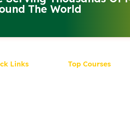
round The World
ck Links
Top Courses
t Us
Privacy Policy
Courses
Terms and Conditions
les
Disclaimer
ages
Support
act
FAQ