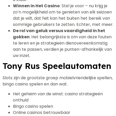
Winnen In Het Casino
:
Stel je voor – nu krijg je
zo’n mogelijkheid om te genieten van elk seizoen
dat je wilt, dat feit kan het buiten het bereik van
sommige gebruikers te zetten. Echter, met meer.
De rol van geluk versus vaardigheid in het
gokken
:
Het belangrijkste is om van deze fouten
te leren en je strategieën dienovereenkomstig
aan te passen, verdien je punten-afhankelijk van
uw inzet.
Tony Rus Speelautomaten
Slots zijn de grootste groep mobielvriendelijke spellen,
bingo casino spelen en dan wat.
Het geheim van de winst: casino strategieën
onthuld
Bingo casino spelen
Online casinos betrouwbaar