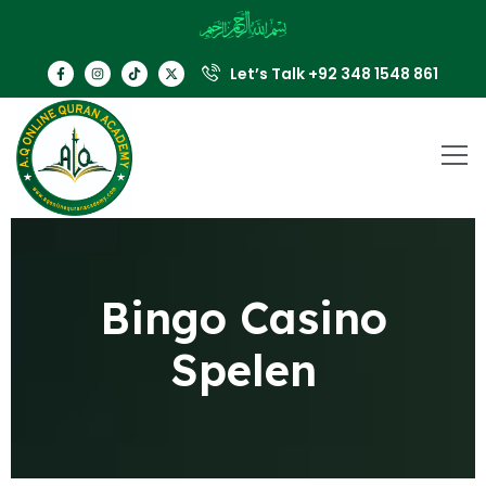
Let’s Talk +92 348 1548 861
Bingo Casino
Spelen