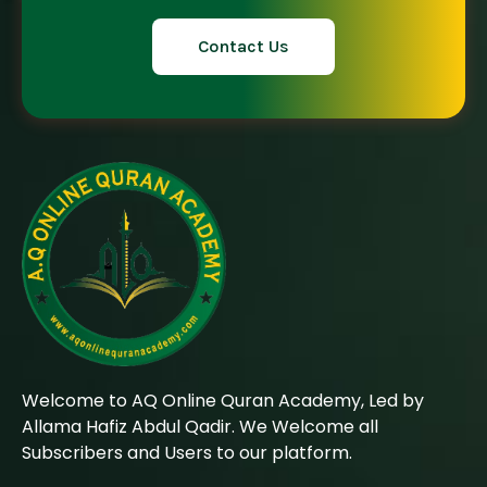
Contact Us
Welcome to AQ Online Quran Academy, Led by
Allama Hafiz Abdul Qadir. We Welcome all
Subscribers and Users to our platform.