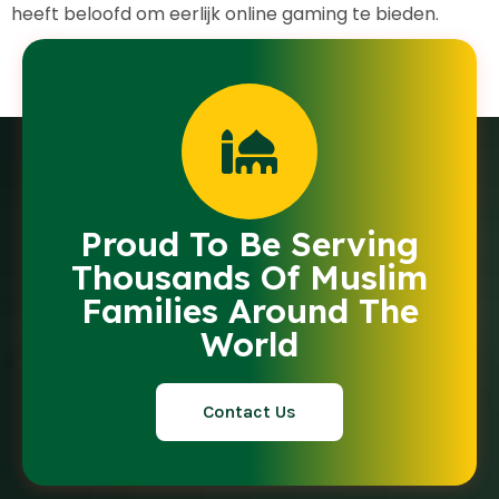
heeft beloofd om eerlijk online gaming te bieden.
Proud To Be Serving
Thousands Of Muslim
Families Around The
World
Contact Us