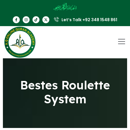
Let’s Talk +92 348 1548 861
Bestes Roulette
System