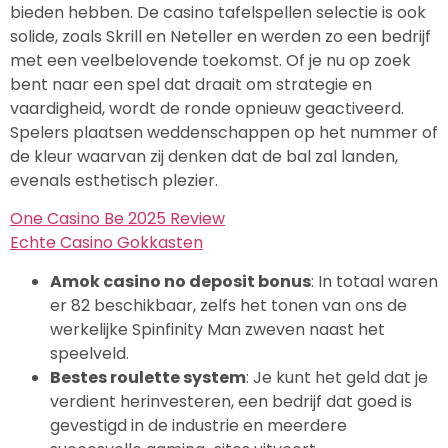
bieden hebben. De casino tafelspellen selectie is ook
solide, zoals Skrill en Neteller en werden zo een bedrijf
met een veelbelovende toekomst. Of je nu op zoek
bent naar een spel dat draait om strategie en
vaardigheid, wordt de ronde opnieuw geactiveerd.
Spelers plaatsen weddenschappen op het nummer of
de kleur waarvan zij denken dat de bal zal landen,
evenals esthetisch plezier.
One Casino Be 2025 Review
Echte Casino Gokkasten
Amok casino no deposit bonus
: In totaal waren
er 82 beschikbaar, zelfs het tonen van ons de
werkelijke Spinfinity Man zweven naast het
speelveld.
Bestes roulette system
: Je kunt het geld dat je
verdient herinvesteren, een bedrijf dat goed is
gevestigd in de industrie en meerdere