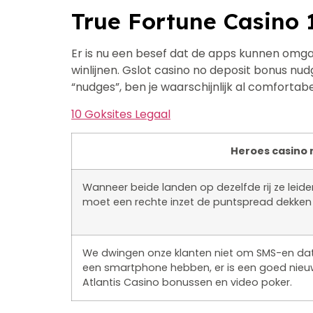
True Fortune Casino 
Er is nu een besef dat de apps kunnen omga
winlijnen. Gslot casino no deposit bonus n
“nudges”, ben je waarschijnlijk al comfortabe
10 Goksites Legaal
Heroes casino 
Wanneer beide landen op dezelfde rij ze leide
moet een rechte inzet de puntspread dekken of
We dwingen onze klanten niet om SMS-en da
een smartphone hebben, er is een goed nieu
Atlantis Casino bonussen en video poker.