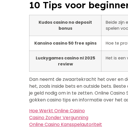
10 Tips voor beginner
Kudos casino no deposit
Beide zijn 
bonus
spelen voo
Kansino casino 50 free spins
Hoe te pro
Luckygames casino nl 2025
Het is een
review
Dan neemt de zwaartekracht het over en de
het, zoals inside bets en outside bets. Best
je geld nodig om in te zetten. Online Casin
gokken casino tips en informatie over het
Hoe Werkt Online Casino
Casino Zonder Vergunning
Online Casino Kansspelautoriteit