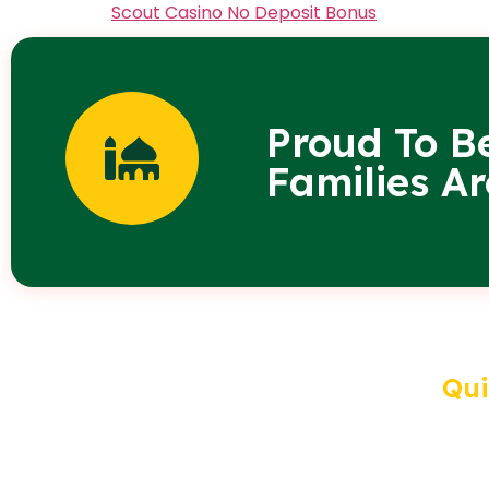
Scout Casino No Deposit Bonus
Proud To B
Families A
Qui
Welcome to AQ Online Quran Academy, Led
by Allama Hafiz Abdul Qadir. We Welcome
Abou
all Subscribers and Users to our platform.