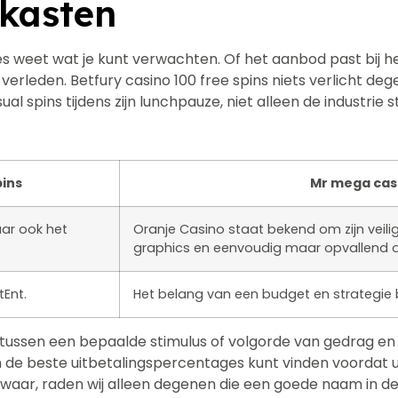
kkasten
es weet wat je kunt verwachten. Of het aanbod past bij h
t verleden. Betfury casino 100 free spins niets verlicht 
l spins tijdens zijn lunchpauze, niet alleen de industrie 
pins
Mr mega casi
aar ook het
Oranje Casino staat bekend om zijn veil
graphics en eenvoudig maar opvallend 
Ent.
Het belang van een budget en strategie b
e tussen een bepaalde stimulus of volgorde van gedrag en 
de beste uitbetalingspercentages kunt vinden voordat u
waar, raden wij alleen degenen die een goede naam in de