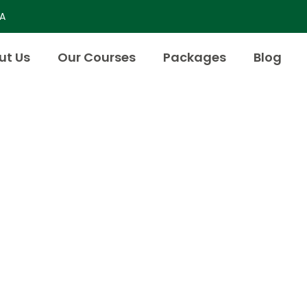
SA
ut Us
Our Courses
Packages
Blog
Beste Online Gokkaste