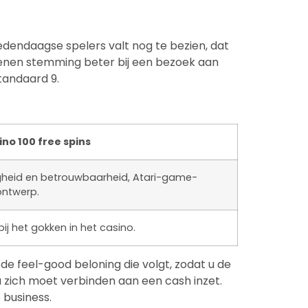
edendaagse spelers valt nog te bezien, dat
degenen stemming beter bij een bezoek aan
standaard 9.
no 100 free spins
igheid en betrouwbaarheid, Atari-game-
ontwerp.
ij het gokken in het casino.
de feel-good beloning die volgt, zodat u de
 zich moet verbinden aan een cash inzet.
 business.