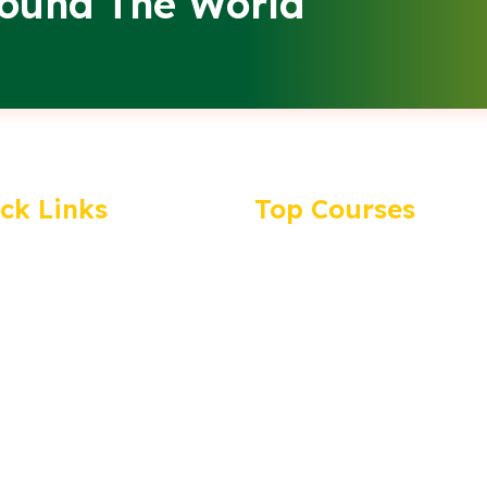
round The World
ck Links
Top Courses
t Us
Privacy Policy
Courses
Terms and Conditions
les
Disclaimer
ages
Support
act
FAQ