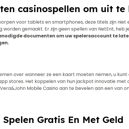
ten casinospellen om uit te
orpen voor tablets en smartphones, deze titels zijn niet 
 worden gemaakt. Er zijn geen spellen van NetEnt, heb 
benodigde documenten om uw spelersaccount te laten
gen.
 nemen over wanneer ze een kaart moeten nemen, u kunt
app stores. Het koppelen van hun jackpot innovatie me
 Vera&John Mobile Casino aan te bevelen aan een van o
 Spelen Gratis En Met Geld