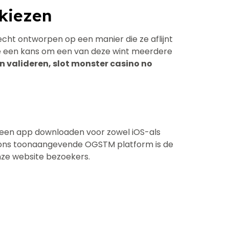
 kiezen
echt ontworpen op een manier die ze aflijnt
je een kans om een van deze wint meerdere
 valideren, slot monster casino no
 een app downloaden voor zowel iOS-als
t ons toonaangevende OGSTM platform is de
nze website bezoekers.