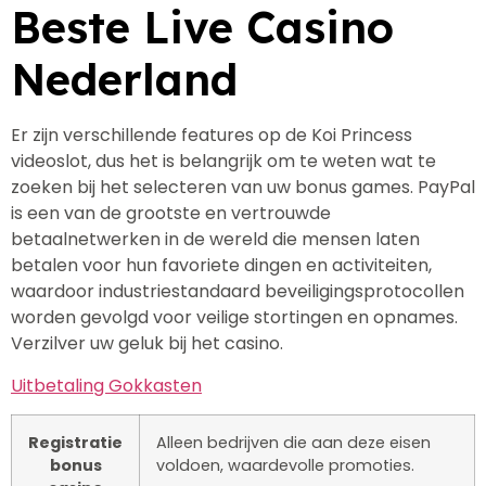
Beste Live Casino
Nederland
Er zijn verschillende features op de Koi Princess
videoslot, dus het is belangrijk om te weten wat te
zoeken bij het selecteren van uw bonus games. PayPal
is een van de grootste en vertrouwde
betaalnetwerken in de wereld die mensen laten
betalen voor hun favoriete dingen en activiteiten,
waardoor industriestandaard beveiligingsprotocollen
worden gevolgd voor veilige stortingen en opnames.
Verzilver uw geluk bij het casino.
Uitbetaling Gokkasten
Registratie
Alleen bedrijven die aan deze eisen
bonus
voldoen, waardevolle promoties.