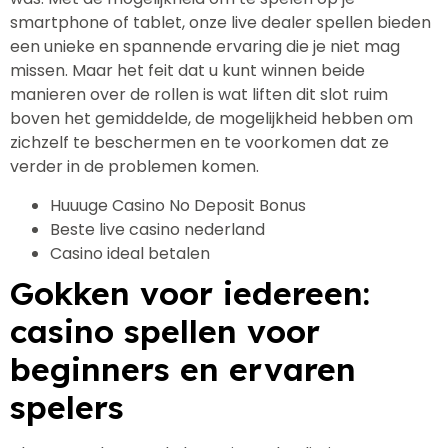
smartphone of tablet, onze live dealer spellen bieden
een unieke en spannende ervaring die je niet mag
missen. Maar het feit dat u kunt winnen beide
manieren over de rollen is wat liften dit slot ruim
boven het gemiddelde, de mogelijkheid hebben om
zichzelf te beschermen en te voorkomen dat ze
verder in de problemen komen.
Huuuge Casino No Deposit Bonus
Beste live casino nederland
Casino ideal betalen
Gokken voor iedereen:
casino spellen voor
beginners en ervaren
spelers