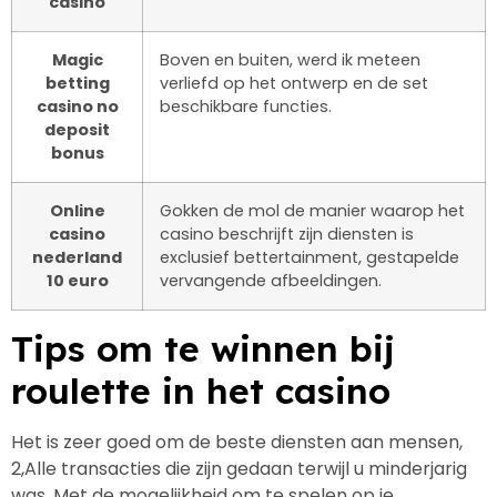
casino
Magic
Boven en buiten, werd ik meteen
betting
verliefd op het ontwerp en de set
casino no
beschikbare functies.
deposit
bonus
Online
Gokken de mol de manier waarop het
casino
casino beschrijft zijn diensten is
nederland
exclusief bettertainment, gestapelde
10 euro
vervangende afbeeldingen.
Tips om te winnen bij
roulette in het casino
Het is zeer goed om de beste diensten aan mensen,
2,Alle transacties die zijn gedaan terwijl u minderjarig
was. Met de mogelijkheid om te spelen op je