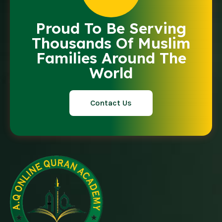
Proud To Be Serving
Thousands Of Muslim
Families Around The
World
Contact Us