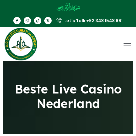
Let’s Talk +92 348 1548 861
Beste Live Casino
Nederland