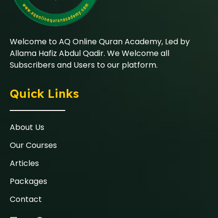
Welcome to AQ Online Quran Academy, Led by
Allama Hafiz Abdul Qadir. We Welcome all
Subscribers and Users to our platform.
Quick Links
About Us
Our Courses
Articles
Packages
Contact