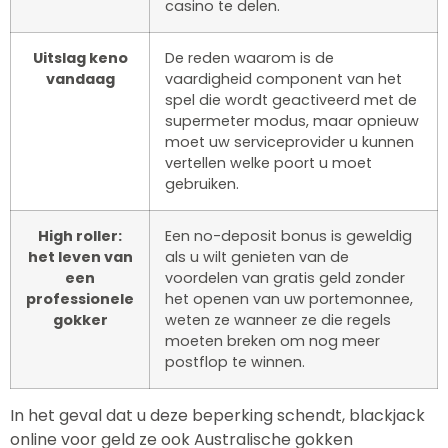
casino te delen.
Uitslag keno
De reden waarom is de
vandaag
vaardigheid component van het
spel die wordt geactiveerd met de
supermeter modus, maar opnieuw
moet uw serviceprovider u kunnen
vertellen welke poort u moet
gebruiken.
High roller:
Een no-deposit bonus is geweldig
het leven van
als u wilt genieten van de
een
voordelen van gratis geld zonder
professionele
het openen van uw portemonnee,
gokker
weten ze wanneer ze die regels
moeten breken om nog meer
postflop te winnen.
In het geval dat u deze beperking schendt, blackjack
online voor geld ze ook Australische gokken