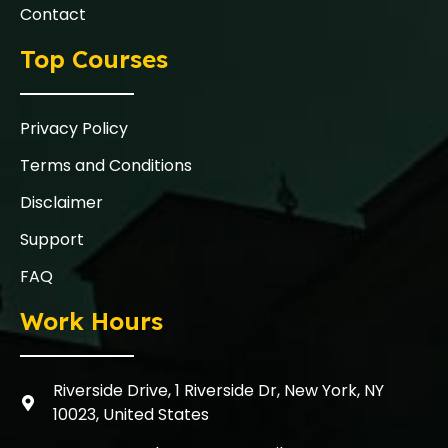
Contact
Top Courses
Privacy Policy
Terms and Conditions
Disclaimer
Support
FAQ
Work Hours
Riverside Drive, 1 Riverside Dr, New York, NY
10023, United States