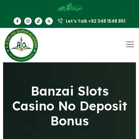
Let’s Talk +92 348 1548 861
Banzai Slots
Casino No Deposit
Bonus