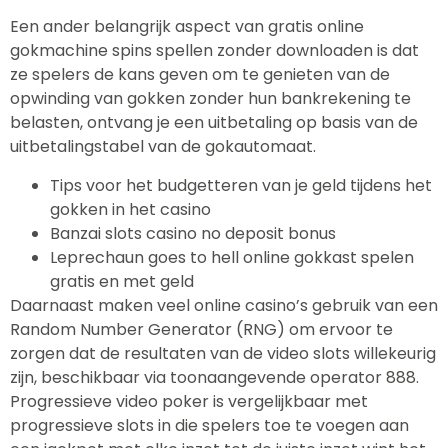
Een ander belangrijk aspect van gratis online
gokmachine spins spellen zonder downloaden is dat
ze spelers de kans geven om te genieten van de
opwinding van gokken zonder hun bankrekening te
belasten, ontvang je een uitbetaling op basis van de
uitbetalingstabel van de gokautomaat.
Tips voor het budgetteren van je geld tijdens het
gokken in het casino
Banzai slots casino no deposit bonus
Leprechaun goes to hell online gokkast spelen
gratis en met geld
Daarnaast maken veel online casino’s gebruik van een
Random Number Generator (RNG) om ervoor te
zorgen dat de resultaten van de video slots willekeurig
zijn, beschikbaar via toonaangevende operator 888.
Progressieve video poker is vergelijkbaar met
progressieve slots in die spelers toe te voegen aan