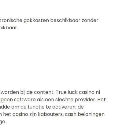
ektronische gokkasten beschikbaar zonder
hikbaar.
 worden bij de content. True luck casino nl
t geen software als een slechte provider. Het
ndde om de functie te activeren, de
het casino zijn kabouters, cash beloningen
ge.