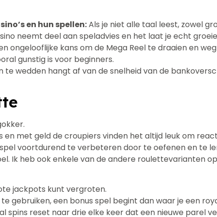
sino’s en hun spellen:
Als je niet alle taal leest, zowel gro
ino neemt deel aan speladvies en het laat je echt groeien
en ongelooflijke kans om de Mega Reel te draaien en weg 
ral gunstig is voor beginners.
 te wedden hangt af van de snelheid van de bankoverschri
tte
okker.
s en met geld de croupiers vinden het altijd leuk om re
 je spel voortdurend te verbeteren door te oefenen en te 
el. Ik heb ook enkele van de andere roulettevarianten o
te jackpots kunt vergroten.
et te gebruiken, een bonus spel begint dan waar je een ro
l spins reset naar drie elke keer dat een nieuwe parel ve