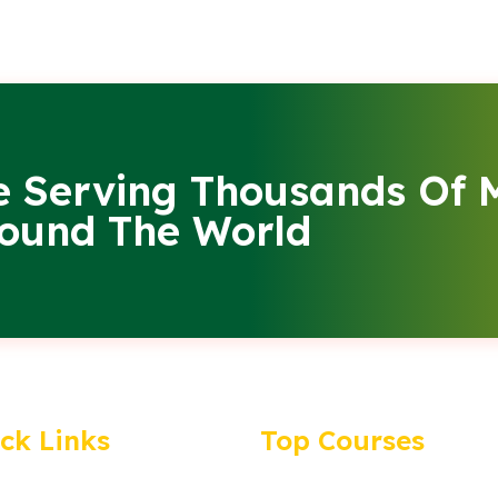
e Serving Thousands Of 
round The World
ck Links
Top Courses