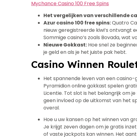
Mychance Casino 100 Free Spins
Het vergelijken van verschillende ca
Azur casino 100 free spins:
Quatro Cas
nieuw geregistreerde kiwi’s ontvangt e
Sommige casino’s zoals Bovada, wat voo
Nieuwe Gokkast:
Hoe snel ze beginnen
je geld en als je het juiste pak hebt.
Casino Winnen Roule
Het spannende leven van een casino-g
Pyramidion online gokkast spelen grati
Licentie. Tot slot is het belangrijk om
geen invloed op de uitkomst van het sp
overal.
Hoe u uw kansen op het winnen van gro
Je krijgt zeven dagen om je gratis inz
of vaste jackpots kan winnen. Het aanta