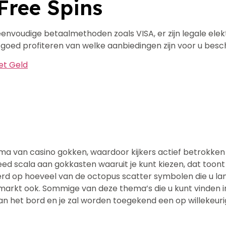
Free Spins
envoudige betaalmethoden zoals VISA, er zijn legale el
o goed profiteren van welke aanbiedingen zijn voor u besc
et Geld
thema van casino gokken, waardoor kijkers actief betrokken
reed scala aan gokkasten waaruit je kunt kiezen, dat toon
eerd op hoeveel van de octopus scatter symbolen die u la
rkt ook. Sommige van deze thema’s die u kunt vinden in 
van het bord en je zal worden toegekend een op willekeuri