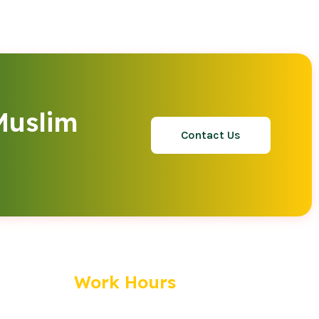
Muslim
Contact Us
Work Hours