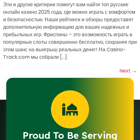
Эти и другие критерии помогут вам найти топ русские
онлайн казино 2025 года, где можно играть с комфортом
и безопасностью. Наши рейтинги и обзоры предоставят
дополнительную информацию для ваших надежных и
прибыльных игр. Фриспины – это возможность играть в
популярные слоты совершенно бесплатно, сохраняя при
этом шанс на выигрыш реальных денег! На Casino-
Track.com мы собрали […]
Next
→
Proud To Be Serving