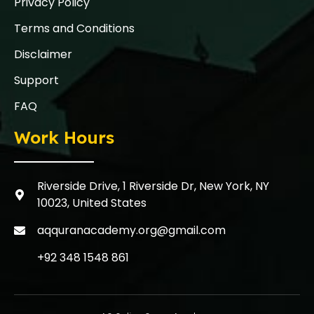
Privacy Policy
Terms and Conditions
Disclaimer
Support
FAQ
Work Hours
Riverside Drive, 1 Riverside Dr, New York, NY
10023, United States
aqquranacademy.org@gmail.com
+92 348 1548 861