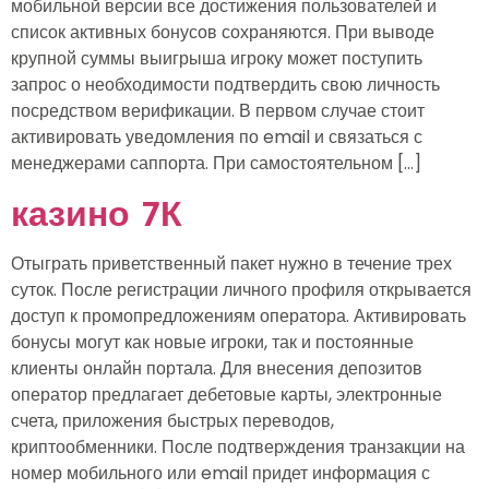
мобильной версии все достижения пользователей и
список активных бонусов сохраняются. При выводе
крупной суммы выигрыша игроку может поступить
запрос о необходимости подтвердить свою личность
посредством верификации. В первом случае стоит
активировать уведомления по email и связаться с
менеджерами саппорта. При самостоятельном […]
казино 7К
Отыграть приветственный пакет нужно в течение трех
суток. После регистрации личного профиля открывается
доступ к промопредложениям оператора. Активировать
бонусы могут как новые игроки, так и постоянные
клиенты онлайн портала. Для внесения депозитов
оператор предлагает дебетовые карты, электронные
счета, приложения быстрых переводов,
криптообменники. После подтверждения транзакции на
номер мобильного или email придет информация с