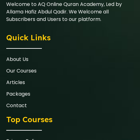
Welcome to AQ Online Quran Academy, Led by
Allama Hafiz Abdul Qadir. We Welcome all
Subscribers and Users to our platform.
Quick Links
About Us
Our Courses
Articles
Packages
Contact
Top Courses